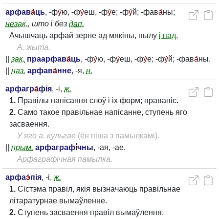
арфав
а́
ць
, -ф
у́
ю, -ф
у́
еш, -ф
у́
е; -ф
у́
й; -фав
а́
ны;
незак.
, што
і
без
дап.
Ачышчаць арфай зерне ад мякіны, пылу
і пад.
А. жыта.
||
зак.
праарфав
а́
ць
, -ф
у́
ю, -ф
у́
еш, -ф
у́
е; -ф
у́
й; -фав
а́
ны.
||
наз.
арфав
а́
нне
, -я,
н.
арфагр
а́
фія
, -і,
ж.
1.
Правілы напісання слоў і іх форм; правапіс.
2.
Само такое правільнае напісанне, ступень яго
засваення.
У яго а. кульгае
(ён піша з памылкамі).
||
прым.
арфаграф
і́
чны
, -ая, -ае.
Арфаграфічная памылка.
арфа
э́
пія
, -і,
ж.
1.
Сістэма правіл, якія вызначаюць правільнае
літаратурнае вымаўленне.
2.
Ступень засваення правіл вымаўлення.