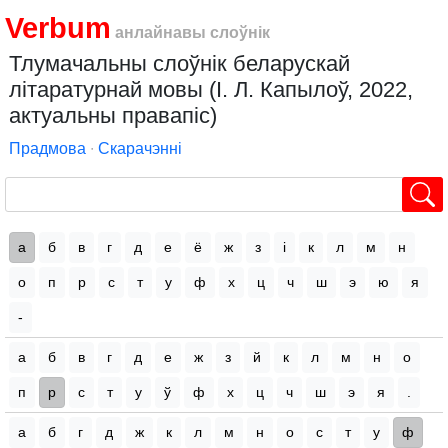
Verbum
анлайнавы слоўнік
Тлумачальны слоўнік беларускай
літаратурнай мовы (І. Л. Капылоў, 2022,
актуальны правапіс)
Прадмова
∙
Скарачэнні
а
б
в
г
д
е
ё
ж
з
і
к
л
м
н
о
п
р
с
т
у
ф
х
ц
ч
ш
э
ю
я
-
а
б
в
г
д
е
ж
з
й
к
л
м
н
о
п
р
с
т
у
ў
ф
х
ц
ч
ш
э
я
.
а
б
г
д
ж
к
л
м
н
о
с
т
у
ф