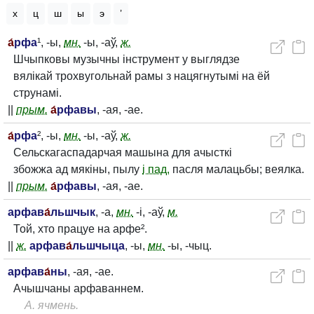
х
ц
ш
ы
э
’
а́
рфа
¹, -ы,
мн.
-ы, -аў,
ж.
Шчыпковы музычны інструмент у выглядзе
вялікай трохвугольнай рамы з нацягнутымі на ёй
струнамі.
||
прым.
а́
рфавы
, -ая, -ае.
а́
рфа
², -ы,
мн.
-ы, -аў,
ж.
Сельскагаспадарчая машына для ачысткі
збожжа ад мякіны, пылу
і пад.
пасля малацьбы; веялка.
||
прым.
а́
рфавы
, -ая, -ае.
арфав
а́
льшчык
, -а,
мн.
-і, -аў,
м.
Той, хто працуе на арфе².
||
ж.
арфав
а́
льшчыца
, -ы,
мн.
-ы, -чыц.
арфав
а́
ны
, -ая, -ае.
Ачышчаны арфаваннем.
А. ячмень.