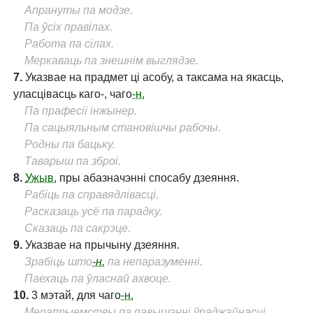
Апрануты па модзе.
Па ўсіх правілах.
Работа па сілах.
Меркаваць па знешнім выглядзе.
7.
Указвае на прадмет ці асобу, а таксама на якасць,
уласцівасць каго-, чаго
-н.
Па прафесіі інжынер.
Па сацыяльным становішчы рабочы.
Родны па бацьку.
Таварыш па зброі.
8.
Ужыв.
пры абазначэнні спосабу дзеяння.
Рабіць па справядлівасці.
Расказаць усё па парадку.
Сказаць па сакрэце.
9.
Указвае на прычыну дзеяння.
Зрабіць што
-н.
па непаразуменні.
Паехаць па ўласнай ахвоце.
10.
3 мэтай, для чаго
-н.
Мерапрыемствы па павышэнні ўраджайнасці.