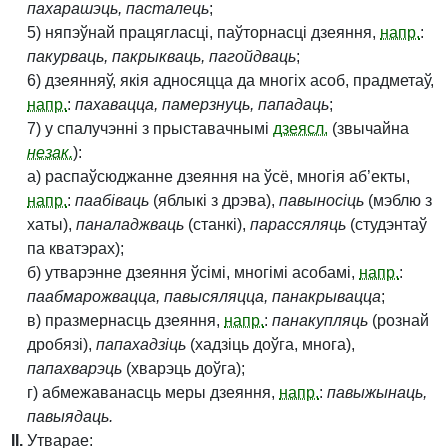
пахарашэць, пасталець
;
5) няпэўнай працягласці, паўторнасці дзеяння,
напр.
:
пакурваць, пакрыкваць, пагойдваць
;
6) дзеянняў, якія адносяцца да многіх асоб, прадметаў,
напр.
:
пахавацца, памерзнуць, пападаць
;
7) у спалучэнні з прыставачнымі
дзеясл.
(звычайна
незак.
):
а) распаўсюджанне дзеяння на ўсё, многія аб’екты,
напр.
:
паабіваць
(яблыкі з дрэва),
павыносіць
(мэблю з
хаты),
паналаджваць
(станкі),
парассяляць
(студэнтаў
па кватэрах);
б) утварэнне дзеяння ўсімі, многімі асобамі,
напр.
:
паабмарожвацца, павысяляцца, панакрывацца
;
в) празмернасць дзеяння,
напр.
:
панакупляць
(рознай
дробязі),
папахадзіць
(хадзіць доўга, многа),
папахварэць
(хварэць доўга);
г) абмежаванасць меры дзеяння,
напр.
:
павыжынаць,
павыядаць.
II.
Утварае: