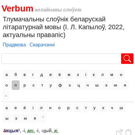
Verbum
анлайнавы слоўнік
Тлумачальны слоўнік беларускай
літаратурнай мовы (І. Л. Капылоў, 2022,
актуальны правапіс)
Прадмова
∙
Скарачэнні
а
б
в
г
д
е
ё
ж
з
і
к
л
м
н
о
п
р
с
т
у
ф
х
ц
ч
ш
э
ю
я
-
а
е
ё
і
л
н
о
р
с
т
у
х
ч
ш
ы
э
ю
я
’
а́
кцыя
¹, -і,
мн.
-і, -цый,
ж.