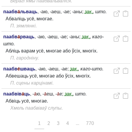
Берагі ямы паабвальваліся.
паабв
а́
льваць
, -аю, -аеш, -ае; -аны;
зак.
, што.
Абваліць усё, многае.
П. зямлянкі.
паабв
а́
рваць
, -аю, -аеш, -ае; -аны;
зак.
, каго-
што.
Абліць варам усё, многае або ўсіх, многіх.
П. гародніну.
паабв
е́
шваць
, -аю, -аеш, -ае;
зак.
, каго-што.
Абвешаць усё, многае або ўсіх, многіх.
П. сцены карцінамі.
паабвів
а́
ць
, -
а́
ю, -
а́
еш, -
а́
е;
зак.
, што.
Абвіць усё, многае.
Хмель паабвіваў слупы.
1
2
3
4
...
770