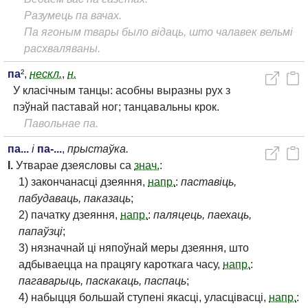
Разумець па вачах.
Па ягоным твары было відаць, што чалавек вельмі
расхваляваны.
па
²,
нескл.
,
н.
У класічным танцы: асобны выразны рух з
пэўнай паставай ног; танцавальны крок.
Павольнае па.
па...
і
па-...
,
прыстаўка.
I.
Утварае дзеясловы са
знач.
:
1) закончанасці дзеяння,
напр.
:
паставіць,
пабудаваць, паказаць
;
2) пачатку дзеяння,
напр.
:
паляцець, паехаць,
папаўзці
;
3) нязначнай ці няпоўнай меры дзеяння, што
адбываецца на працягу кароткага часу,
напр.
:
пагаварыць, паскакаць, паспаць
;
4) набыцця большай ступені якасці, уласцівасці,
напр.
: