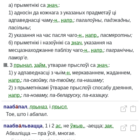
а) прыметнікі са
знач.
:
1) адносін да кожнага з указаных прадметаў ці
адпаведнасці чаму
-н.
,
напр.
:
пагалоўны, падэкадны,
пасільны
;
2) указання на час пасля чаго
-н.
,
напр.
,
пасмяротны;
б) прыметнікі і назоўнікі са
знач.
указання на
месцазнаходжанне паблізу чаго
-н.
,
напр.
:
пагранічны,
памор’е.
III.
3
прынал.
займ.
утварае прыслоўі са
знач.
:
1) у адпаведнасці з чыім
-н.
меркаваннем, жаданнем,
напр.
:
па-свойму, па-твойму, па-нашаму
;
2) з прыметнікамі ўтварае прыслоўі спосабу дзеяння,
напр.
:
па-новаму, па-беларуску, па-казацку.
пааб
а́
пал
,
прыназ.
і
прысл.
Тое, што і
абапал
.
паабв
а́
львацца
, 1 і 2
ас.
не
ўжыв.
, -аецца;
зак.
Абваліцца — пра ўсё, многае.