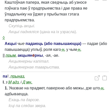
Каштоўная папера, якая сведчыць аб узносе
пэўнага паю ў прадпрыемства і дае права яе
ўладальніку на ўдзел у прыбытках гэтага
прадпрыемства.
Скупіць акцыі.
Акцыі падняліся
(цана на іх узрасла).
◊
Акцыі
чые
падаюць (або павышаюцца)
— падае (або
павышаецца) уплыў, роля каго
-н.
у чым
-н.
||
прым.
акцыян
е́
рны
, -ая, -ае.
Акцыянерны капітал.
Акцыянернае таварыства.
па
¹,
прыназ.
I.
з
М
адз.
і
Д
мн.
1.
Указвае на прадмет, паверхню або межы, дзе што
-н.
адбываецца.
Ехаць па дарозе.
Ісці па слядах звера.