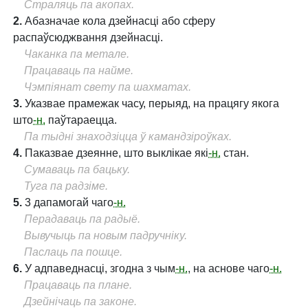
Страляць па акопах.
2.
Абазначае кола дзейнасці або сферу
распаўсюджвання дзейнасці.
Чаканка па метале.
Працаваць па найме.
Чэмпіянат свету па шахматах.
3.
Указвае прамежак часу, перыяд, на працягу якога
што
-н.
паўтараецца.
Па тыдні знаходзіцца ў камандзіроўках.
4.
Паказвае дзеянне, што выклікае які
-н.
стан.
Сумаваць па бацьку.
Туга па радзіме.
5.
3 дапамогай чаго
-н.
Перадаваць па радыё.
Вывучыць па новым падручніку.
Паслаць па пошце.
6.
У адпаведнасці, згодна з чым
-н.
, на аснове чаго
-н.
Працаваць па плане.
Дзейнічаць па законе.