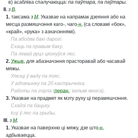
в) асабліва спалучаюцца:
па паўтара, па паўтары.
II.
з
В
.
1.
таксама
з
М
. Указвае на напрамак дзеяння або на
месца размяшчэння каго-, чаго
-н.
(са словамі «бок»,
«край», «рука» з азначэннямі).
Па абодва бакі дарогі.
Ехаць па правым баку.
Па левай руцэ цягнуўся лес.
2.
Ужыв.
для абазначэння прасторавай або часавай
мяжы.
Улезці ў ваду па пояс.
У адпачынку па 20 кастрычніка.
Работы па горла
(
перан.
: вельмі многа).
3.
Указвае на прадмет як мэту руху ці перамяшчэння.
Схадзі па бацьку.
Ісці ў лес па грыбы.
III.
з
М
.
1.
Указвае на паверхню ці мяжу, дзе што
-н.
адбываецца.