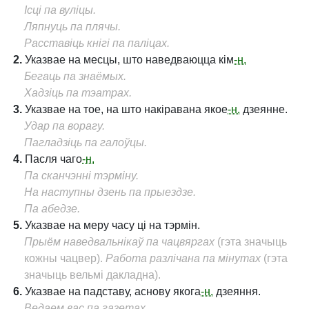
Ісці па вуліцы.
Ляпнуць па плячы.
Расставіць кнігі па паліцах.
2.
Указвае на месцы, што наведваюцца кім
-н.
Бегаць па знаёмых.
Хадзіць па тэатрах.
3.
Указвае на тое, на што накіравана якое
-н.
дзеянне.
Удар па ворагу.
Пагладзіць па галоўцы.
4.
Пасля чаго
-н.
Па сканчэнні тэрміну.
На наступны дзень па прыездзе.
Па абедзе.
5.
Указвае на меру часу ці на тэрмін.
Прыём наведвальнікаў па чацвяргах
(гэта значыць
кожны чацвер).
Работа разлічана па мінутах
(гэта
значыць вельмі дакладна).
6.
Указвае на падставу, аснову якога
-н.
дзеяння.
Ведаем вас па газетах.