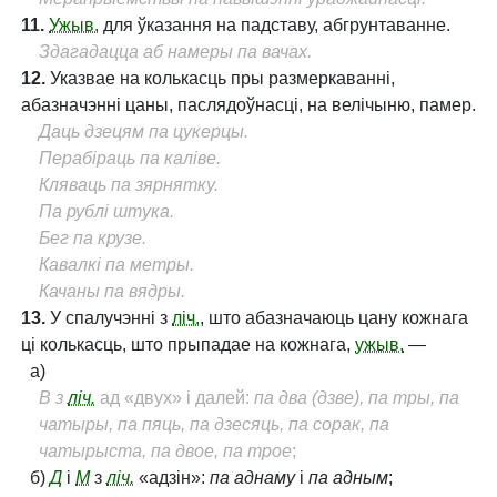
11.
Ужыв.
для ўказання на падставу, абгрунтаванне.
Здагадацца аб намеры па вачах.
12.
Указвае на колькасць пры размеркаванні,
абазначэнні цаны, паслядоўнасці, на велічыню, памер.
Даць дзецям па цукерцы.
Перабіраць па каліве.
Кляваць па зярнятку.
Па рублі штука.
Бег па крузе.
Кавалкі па метры.
Качаны па вядры.
13.
У спалучэнні з
ліч.
, што абазначаюць цану кожнага
ці колькасць, што прыпадае на кожнага,
ужыв.
—
а)
В з
ліч.
ад «двух» і далей:
па два (дзве), па тры, па
чатыры, па пяць, па дзесяць, па сорак, па
чатырыста, па двое, па трое
;
б)
Д
і
М
з
ліч.
«адзін»:
па аднаму
і
па адным
;