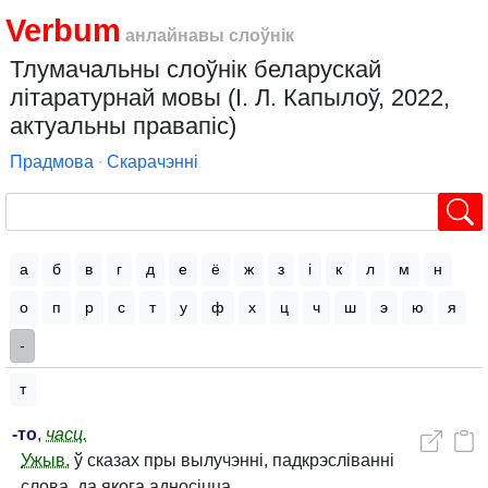
Verbum
анлайнавы слоўнік
Тлумачальны слоўнік беларускай
літаратурнай мовы (І. Л. Капылоў, 2022,
актуальны правапіс)
Прадмова
∙
Скарачэнні
а
б
в
г
д
е
ё
ж
з
і
к
л
м
н
о
п
р
с
т
у
ф
х
ц
ч
ш
э
ю
я
-
т
-то
,
часц.
Ужыв.
ў сказах пры вылучэнні, падкрэсліванні
слова, да якога адносіцца.