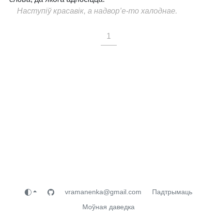
Наступіў красавік, а надвор’е-то халоднае.
1
vramanenka@gmail.com
Падтрымаць
Моўная даведка