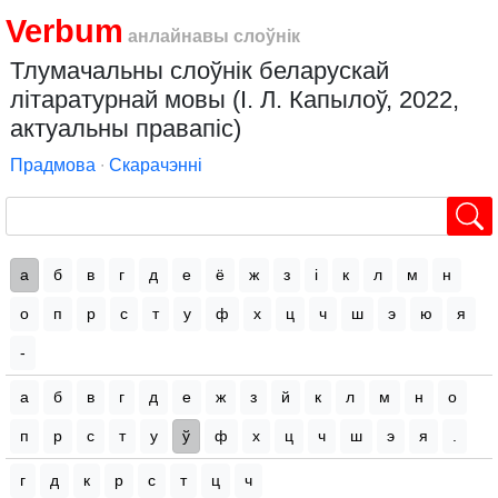
Verbum
анлайнавы слоўнік
Тлумачальны слоўнік беларускай
літаратурнай мовы (І. Л. Капылоў, 2022,
актуальны правапіс)
Прадмова
∙
Скарачэнні
а
б
в
г
д
е
ё
ж
з
і
к
л
м
н
о
п
р
с
т
у
ф
х
ц
ч
ш
э
ю
я
-
а
б
в
г
д
е
ж
з
й
к
л
м
н
о
п
р
с
т
у
ў
ф
х
ц
ч
ш
э
я
.
г
д
к
р
с
т
ц
ч