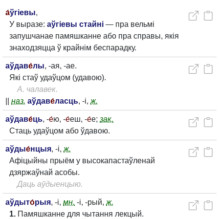
а́
ўгіевы
,
У выразе:
аўгіевы стайні
— пра вельмі
запушчанае памяшканне або пра справы, якія
знаходзяцца ў крайнім беспарадку.
аўдав
е́
лы
, -ая, -ае.
Які стаў удаўцом (удавою).
А. чалавек.
||
наз.
аўдав
е́
ласць
, -і,
ж.
аўдав
е́
ць
, -
е́
ю, -
е́
еш, -
е́
е;
зак.
Стаць удаўцом або ўдавою.
аўды
е́
нцыя
, -і,
ж.
Афіцыйны прыём у высокапастаўленай
дзяржаўнай асобы.
Даць аўдыенцыю.
аўдыт
о́
рыя
, -і,
мн.
-і, -рый,
ж.
1.
Памяшканне для чытання лекцый.