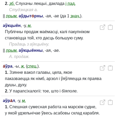
2.
зб.
Слухачы лекцыі, даклада
і пад.
Студэнцкая а.
||
прым.
аўдыт
о́
рны
, -ая, -ае (да 1
знач.
).
аўкцыён
, -у,
м.
Публічны продаж маёмасці, калі пакупніком
становіцца той, хто дасць большую суму.
Прадаць з аўкцыёну.
||
прым.
аўкцыённы
, -ая, -ае.
А. продаж.
а́
ўра
, -ы,
ж.
(
спец.
).
1.
Ззянне вакол галавы, цела, якое
паказваецца як німб, арэол і ўяўляецца як праява
душы, духу.
2.
У парапсіхалогіі: тое, што і
біяполе.
аўр
а́
л
, -у,
м.
1.
Спешная сумесная работа на марскім судне,
у якой удзельнічае ўвесь асабовы склад карабля.