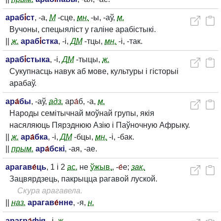
араб
і́
ст
, -а,
М
-сце,
мн.
-ы, -аў,
м.
Вучоны, спецыяліст у галіне арабістыкі.
||
ж.
араб
і́
стка
, -і,
Д
М
-тцы,
мн.
-і, -так.
араб
і́
стыка
, -і,
Д
М
-тыцы,
ж.
Сукупнасць навук аб мове, культуры і гісторыі
арабаў.
ар
а́
бы
, -аў,
адз.
ар
а́
б, -а,
м.
Народы семітычнай моўнай групы, якія
насяляюць Пярэднюю Азію і Паўночную Афрыку.
||
ж.
ар
а́
бка
, -і,
Д
М
-бцы,
мн.
-і, -бак.
||
прым.
ар
а́
бскі
, -ая, -ае.
арагав
е́
ць
, 1 і 2
ас.
не
ўжыв.
, -
е́
е;
зак.
Зацвярдзець, пакрыцца рагавой луской.
Скура арагавела.
||
наз.
арагав
е́
нне
, -я,
н.
арагр
а́
фія
, -і,
ж.