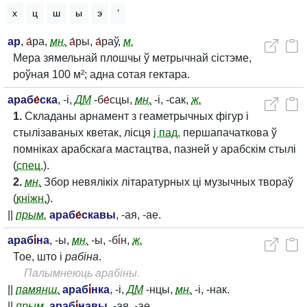
х
ц
ш
ы
э
’
ар
,
а́
ра,
мн.
а́
ры,
а́
раў,
м.
Мера зямельнай плошчы ў метрычнай сістэме,
роўная 100 м²; адна сотая гектара.
араб
е́
ска
, -і,
Д
М
-б
е́
сцы,
мн.
-і, -сак,
ж.
1.
Складаны арнамент з геаметрычных фігур і
стылізаваных кветак, лісця
і пад.
першапачаткова ў
помніках арабскага мастацтва, пазней у арабскім стылі
(
спец.
).
2.
мн.
Збор невялікіх літаратурных ці музычных твораў
(
кніжн.
).
||
прым.
араб
е́
скавы
, -ая, -ае.
араб
і́
на
, -ы,
мн.
-ы, -б
і́
н,
ж.
Тое, што і
рабіна
.
Палымнеюць арабіны.
||
памянш.
араб
і́
нка
, -і,
Д
М
-нцы,
мн.
-і, -нак.
||
прым.
араб
і́
навы
, -ая, -ае.