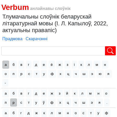
Verbum
анлайнавы слоўнік
Тлумачальны слоўнік беларускай
літаратурнай мовы (І. Л. Капылоў, 2022,
актуальны правапіс)
Прадмова
∙
Скарачэнні
а
б
в
г
д
е
ё
ж
з
і
к
л
м
н
о
п
р
с
т
у
ф
х
ц
ч
ш
э
ю
я
-
а
б
в
г
д
е
ж
з
й
к
л
м
н
о
п
р
с
т
у
ў
ф
х
ц
ч
ш
э
я
.
а
б
г
д
ж
к
л
м
н
о
с
т
у
ф