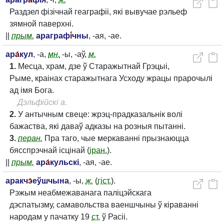
Раздзел фізічнай геаграфіі, які вывучае рэльеф
зямной паверхні.
||
прым.
араграф
і́
чны
, -ая, -ае.
ар
а́
кул
, -а,
мн.
-ы, -аў,
м.
1.
Месца, храм, дзе ў Старажытнай Грэцыі,
Рыме, краінах старажытнага Усходу жрацы прарочылі
ад імя Бога.
Дэльфійскі а.
2.
У антычным свеце: жрэц-прадказальнік волі
бажаства, які даваў адказы на розныя пытанні.
3.
перан.
Пра таго, чые меркаванні прызнаюцца
бясспрэчнай ісцінай (
іран.
).
||
прым.
ар
а́
кульскі
, -ая, -ае.
аракч
э́
еўшчына
, -ы,
ж.
(
гіст.
).
Рэжым неабмежаванага паліцэйскага
дэспатызму, самавольства ваеншчыны ў кіраванні
народам у пачатку 19
ст.
ў Расіі.