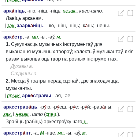
арк
а́
ніць
, -ню, -ніш, -ніць;
незак.
, каго-што.
Лавіць арканам.
||
зак.
заарк
а́
ніць
, -ню, -ніш, -ніць; -к
а́
нь; -нены.
арк
е́
стр
, -а,
мн.
-ы, -аў,
м.
1.
Сукупнасць музычных інструментаў для
выканання музычных твораў; калектыў музыкантаў, якія
разам выконваюць твор на розных інструментах.
Духавы а.
Струнны а.
2.
Месца ў тэатры перад сцэнай, дзе знаходзяцца
музыканты.
||
прым.
арк
е́
стравы
, -ая, -ае.
аркестрав
а́
ць
, -р
у́
ю, -р
у́
еш, -р
у́
е; -р
у́
й; -рав
а́
ны;
зак.
і
незак.
, што
(
спец.
).
Зрабіць (рабіць) аркестроўку чаго
-н.
аркестр
а́
нт
, -а,
М
-нце,
мн.
-ы, -аў,
м.