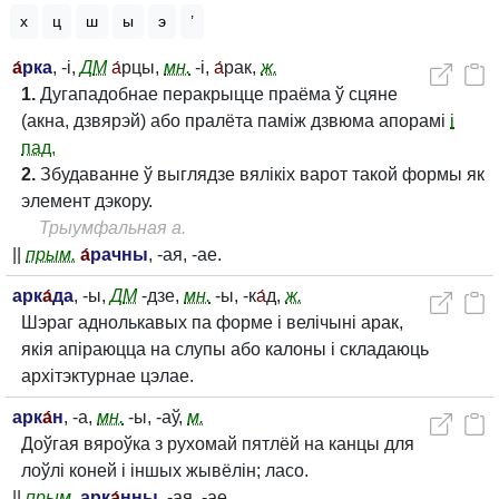
х
ц
ш
ы
э
’
а́
рка
, -і,
Д
М
а́
рцы,
мн.
-і,
а́
рак,
ж.
1.
Дугападобнае перакрыцце праёма ў сцяне
(акна, дзвярэй) або пралёта паміж дзвюма апорамі
і
пад.
2.
Збудаванне ў выглядзе вялікіх варот такой формы як
элемент дэкору.
Трыумфальная а.
||
прым.
а́
рачны
, -ая, -ае.
арк
а́
да
, -ы,
Д
М
-дзе,
мн.
-ы, -к
а́
д,
ж.
Шэраг аднолькавых па форме і велічыні арак,
якія апіраюцца на слупы або калоны і складаюць
архітэктурнае цэлае.
арк
а́
н
, -а,
мн.
-ы, -аў,
м.
Доўгая вяроўка з рухомай пятлёй на канцы для
лоўлі коней і іншых жывёлін; ласо.
||
прым.
арк
а́
нны
, -ая, -ае.