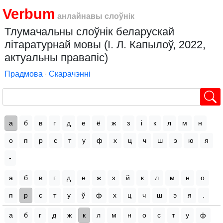
Verbum
анлайнавы слоўнік
Тлумачальны слоўнік беларускай
літаратурнай мовы (І. Л. Капылоў, 2022,
актуальны правапіс)
Прадмова
∙
Скарачэнні
а
б
в
г
д
е
ё
ж
з
і
к
л
м
н
о
п
р
с
т
у
ф
х
ц
ч
ш
э
ю
я
-
а
б
в
г
д
е
ж
з
й
к
л
м
н
о
п
р
с
т
у
ў
ф
х
ц
ч
ш
э
я
.
а
б
г
д
ж
к
л
м
н
о
с
т
у
ф