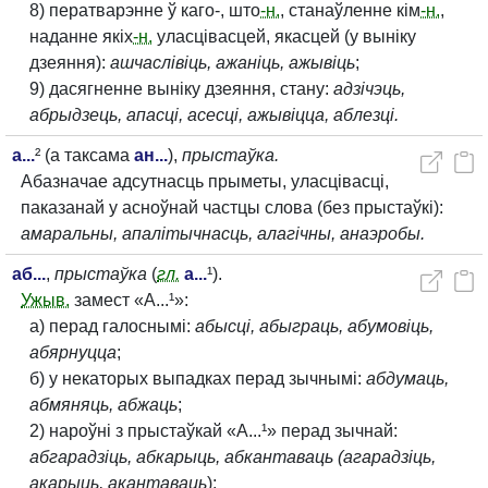
8) ператварэнне ў каго-, што
-н.
, станаўленне кім
-н.
,
наданне якіх
-н.
уласцівасцей, якасцей (у выніку
дзеяння):
ашчаслівіць, ажаніць, ажывіць
;
9) дасягненне выніку дзеяння, стану:
адзічэць,
абрыдзець, апасці, асесці, ажывіцца, аблезці.
а...
² (а таксама
ан...
),
прыстаўка.
Абазначае адсутнасць прыметы, уласцівасці,
паказанай у асноўнай частцы слова (без прыстаўкі):
амаральны, апалітычнасць, алагічны, анаэробы.
аб...
,
прыстаўка
(
гл.
а...
¹).
Ужыв.
замест «А...¹»:
а) перад галоснымі:
абысці, абыграць, абумовіць,
абярнуцца
;
б) у некаторых выпадках перад зычнымі:
абдумаць,
абмяняць, абжаць
;
2) нароўні з прыстаўкай «А...¹» перад зычнай:
абгарадзіць, абкарыць, абкантаваць (агарадзіць,
акарыць, акантаваць
);