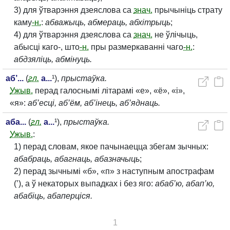
3) для ўтварэння дзеяслова са
знач.
прычыніць страту
каму
-н.
:
абважыць, абмераць, абхітрыць
;
4) для ўтварэння дзеяслова са
знач.
не ўлічыць,
абысці каго-, што
-н.
пры размеркаванні чаго
-н.
:
абдзяліць, абмінуць.
аб’...
(
гл.
а...
¹),
прыстаўка.
Ужыв.
перад галоснымі літарамі «е», «ё», «і»,
«я»:
аб’есці, аб’ём, аб’інець, аб’яднаць.
аба...
(
гл.
а...
¹),
прыстаўка.
Ужыв.
:
1) перад словам, якое пачынаецца збегам зычных:
абабраць, абагнаць, абазначыць
;
2) перад зычнымі «б», «п» з наступным апострафам
(’), а ў некаторых выпадках і без яго:
абаб’ю, абап’ю,
абабіць, абаперціся.
1