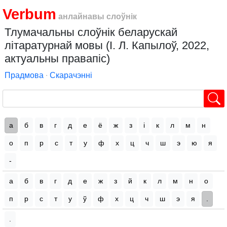
Verbum
анлайнавы слоўнік
Тлумачальны слоўнік беларускай
літаратурнай мовы (І. Л. Капылоў, 2022,
актуальны правапіс)
Прадмова
∙
Скарачэнні
а
б
в
г
д
е
ё
ж
з
і
к
л
м
н
о
п
р
с
т
у
ф
х
ц
ч
ш
э
ю
я
-
а
б
в
г
д
е
ж
з
й
к
л
м
н
о
п
р
с
т
у
ў
ф
х
ц
ч
ш
э
я
.
.