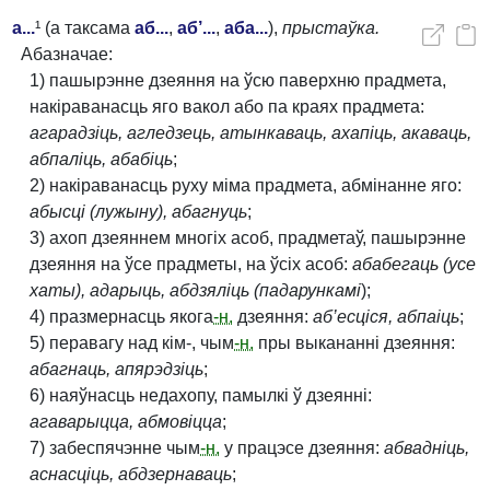
а...
¹ (а таксама
аб...
,
аб’...
,
аба...
),
прыстаўка.
Абазначае:
1) пашырэнне дзеяння на ўсю паверхню прадмета,
накіраванасць яго вакол або па краях прадмета:
агарадзіць, агледзець, атынкаваць, ахапіць, акаваць,
абпаліць, абабіць
;
2) накіраванасць руху міма прадмета, абмінанне яго:
абысці (лужыну), абагнуць
;
3) ахоп дзеяннем многіх асоб, прадметаў, пашырэнне
дзеяння на ўсе прадметы, на ўсіх асоб:
абабегаць (усе
хаты), адарыць, абдзяліць (падарункамі
);
4) празмернасць якога
-н.
дзеяння:
аб’есціся, абпаіць
;
5) перавагу над кім-, чым
-н.
пры выкананні дзеяння:
абагнаць, апярэдзіць
;
6) наяўнасць недахопу, памылкі ў дзеянні:
агаварыцца, абмовіцца
;
7) забеспячэнне чым
-н.
у працэсе дзеяння:
абвадніць,
аснасціць, абдзернаваць
;