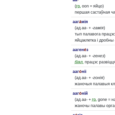
(
гр.
oon = яйцо)
першая састаўная ча
ааг
а́
мія
(ад
аа-
+
-гамія
)
тып палавога працэсу
яйцаклетка і дробны
ааген
е́
з
(ад
аа-
+
-генез
)
біял.
працэс развіцця
ааг
о́
ніі
(ад
аа-
+
-гонія
)
жаночыя палавыя кле
ааг
о́
ній
(ад
аа-
+
гр.
gone = н
жаночы палавы орган