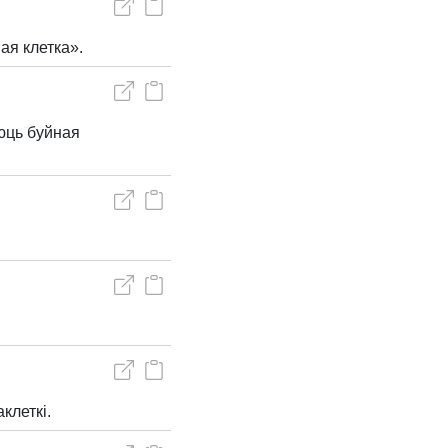
ая клетка».
аюць буйная
клеткі.