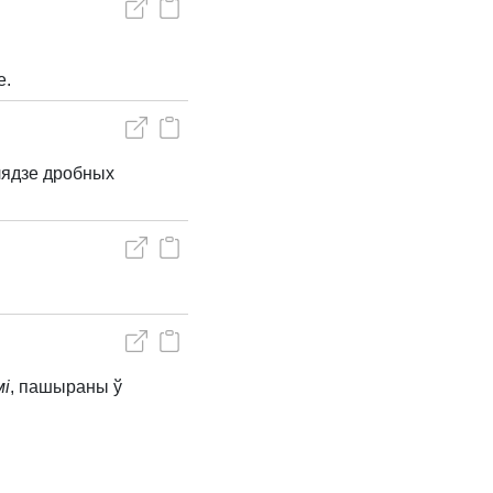
е.
лядзе дробных
мі
, пашыраны ў