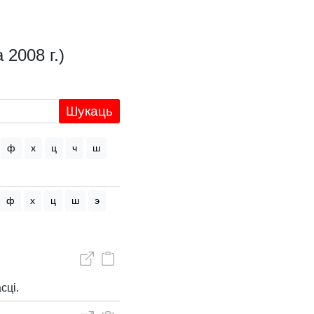
 2008 г.)
Шукаць
ф
х
ц
ч
ш
ф
х
ц
ш
э
сці.