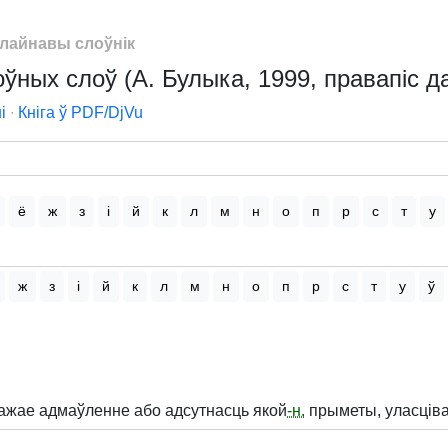
лайнавы слоўнік
ўных слоў (А. Булыка, 1999, правапіс да
і
∙
Кніга ў PDF/DjVu
ё
ж
з
і
й
к
л
м
н
о
п
р
с
т
у
ж
з
і
й
к
л
м
н
о
п
р
с
т
у
ў
ажае адмаўленне або адсутнасць якой
-н.
прыметы, уласціва