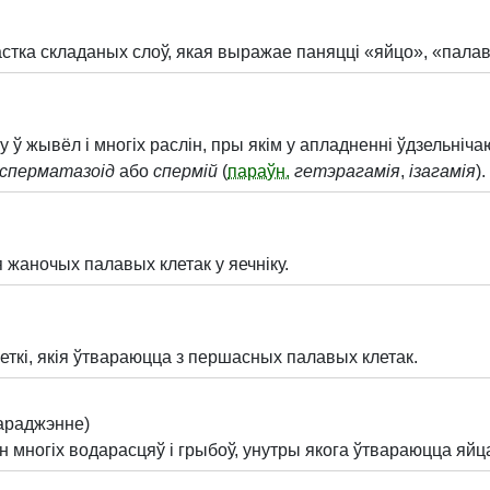
стка складаных слоў, якая выражае паняцці «яйцо», «палав
 ў жывёл і многіх раслін, пры якім у апладненні ўдзельніч
сперматазоід
або
спермій
(
параўн.
гетэрагамія
,
ізагамія
).
 жаночых палавых клетак у яечніку.
ткі, якія ўтвараюцца з першасных палавых клетак.
араджэнне)
 многіх водарасцяў і грыбоў, унутры якога ўтвараюцца яйца