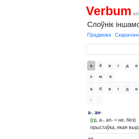
Verbum
ан
Слоўнік іншамо
Прадмова
∙
Скарачэнн
а
б
в
г
д
е
э
ю
я
а
б
в
г
д
е
-
а
-,
ан
-
(
гр.
a-, an- = не, без)
прыстаўка, якая выр
аа
-