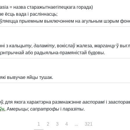
sia = назва старажытнаегіпецкага горада)
зе ёсць вада і расліннасць;
’яўляецца прыемным выключэннем на агульным шэрым фон
ні з
кальцыту
,
даламіту
, вокіслаў жалеза,
марганцу
ў выг
цэнтрычнай або радыяльна-прамяністай будовы.
 які вывучае яйцы тушак.
ў, для якога характэрна размнажэнне
ааспорамі
і
зааспора
ўн.
Амерыцы;
сапратрофы
і
паразіты
.
1
2
3
4
...
321