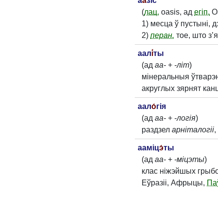
а
а́
зіс
(
лац.
oasis, ад
егіп.
Oa
1) месца ў пустыні, д
2)
перан.
тое, што з
аал
і́
ты
(ад
аа-
+
-літ
)
мінеральныя ўтварэн
акруглых зярнят кан
аал
о́
гія
(ад
аа-
+
-логія
)
раздзел
арніталогіі
,
ааміц
э́
ты
(ад
аа-
+
-міцэты
)
клас ніжэйшых грыбо
Еўразіі, Афрыцы,
Па