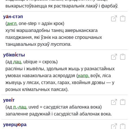
выкарыстоўваецца як растваральнік лакаў і фарбаў.
у
а́
н-стэп
(
англ.
one-step = адзін крок)
хуткі маршападобны танец амерыканскага
паходжання, які ўзнік на аснове спрошчаных
танцавальных рухаў
тустэпа
.
убікв
і́
сты
(ад
лац.
ubique = скрозь)
расліны і жывёлы, здольныя жыць у разнастайных
умовах навакольнага асяроддзя (
напр.
воўк, ліса
жывуць у лясах, стэпах, гарах, хвойныя дрэвы — у
розных кліматычных паясах).
уве
і́
т
(ад
п.-лац.
uved = сасудзістая абалонка вока)
запаленне радужнай і сасудзістай абалонак вока.
уверц
ю́
ра