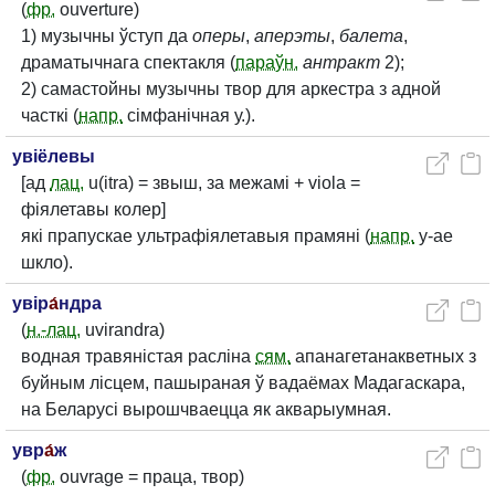
(
фр.
ouverture)
1) музычны ўступ да
оперы
,
аперэты
,
балета
,
драматычнага спектакля (
параўн.
антракт
2);
2) самастойны музычны твор для аркестра з адной
часткі (
напр.
сімфанічная у.).
увіёлевы
[ад
лац.
u(itra) = звыш, за межамі + viola =
фіялетавы колер]
які прапускае ультрафіялетавыя прамяні (
напр.
у-ае
шкло).
увір
а́
ндра
(
н.-лац.
uvirandra)
водная травяністая расліна
сям.
апанагетанакветных з
буйным лісцем, пашыраная ў вадаёмах Мадагаскара,
на Беларусі вырошчваецца як акварыумная.
увр
а́
ж
(
фр.
ouvrage = праца, твор)