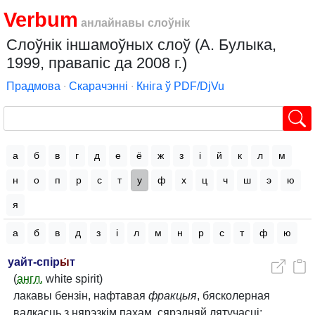
Verbum
анлайнавы слоўнік
Слоўнік іншамоўных слоў (А. Булыка,
1999, правапіс да 2008 г.)
Прадмова
∙
Скарачэнні
∙
Кніга ў PDF/DjVu
а
б
в
г
д
е
ё
ж
з
і
й
к
л
м
н
о
п
р
с
т
у
ф
х
ц
ч
ш
э
ю
я
а
б
в
д
з
і
л
м
н
р
с
т
ф
ю
уайт-спір
ы́
т
(
англ.
white spirit)
лакавы бензін, нафтавая
фракцыя
, бясколерная
вадкасць з нярэзкім пахам, сярэдняй лятучасці;