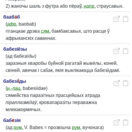
2) жаночы шаль з футра або пёраў,
напр.
страусавых.
бааб
а́
б
(
афр.
baobab)
гіганцкае дрэва
сям.
бамбаксавых, што расце ў
афрыканскіх
саваннах
.
бабезіёзы
(ад
бабезііды
)
заразныя хваробы буйной рагатай жывёлы, коней,
свіней, авечак і сабак, якія выклікаюцца бабезіідамі.
бабезі
і́
ды
(
н.-лац.
babesiidae)
сямейства паразітных прасцейшых атрада
піраплазмідаў
, кровапаразіты пераважна
млекакормячых.
баб
е́
зія
(ад
рум.
V. Babes = прозвішча
рум.
вучонага)