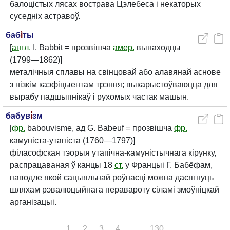
балоцістых лясах вострава Цэлебеса і некаторых
суседніх астравоў.
баб
і́
ты
[
англ.
I. Babbit = прозвішча
амер.
вынаходцы
(1799—1862)]
металічныя сплавы на свінцовай або алавянай аснове
з нізкім каэфіцыентам трэння; выкарыстоўваюцца для
вырабу падшыпнікаў і рухомых частак машын.
бабув
і́
зм
[
фр.
babouvisme, ад G. Babeuf = прозвішча
фр.
камуніста-утапіста (1760—1797)]
філасофская тэорыя утапічна-камуністычнага кірунку,
распрацаваная ў канцы 18
ст.
у Францыі Г. Бабёфам,
паводле якой сацыяльнай роўнасці можна дасягнуць
шляхам рэвалюцыйнага перавароту сіламі змоўніцкай
арганізацыі.
1
2
3
4
...
130