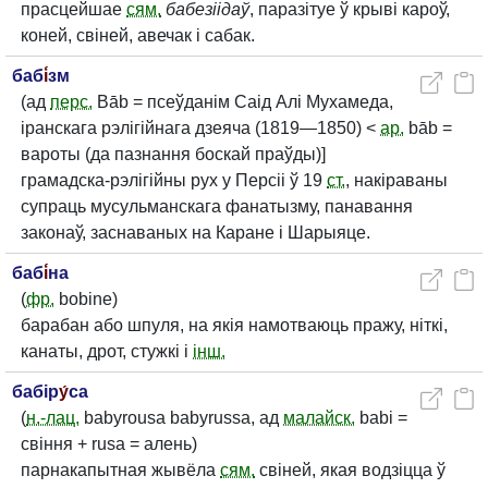
прасцейшае
сям.
бабезіідаў
, паразітуе ў крыві кароў,
коней, свіней, авечак і сабак.
баб
і́
зм
(ад
перс.
Bāb = псеўданім Саід Алі Мухамеда,
іранскага рэлігійнага дзеяча (1819—1850) <
ар.
bāb =
вароты (да пазнання боскай праўды)]
грамадска-рэлігійны рух у Персіі ў 19
ст.
, накіраваны
супраць мусульманскага фанатызму, панавання
законаў, заснаваных на Каране і Шарыяце.
баб
і́
на
(
фр.
bobine)
барабан або шпуля, на якія намотваюць пражу, ніткі,
канаты, дрот, стужкі і
інш.
бабір
у́
са
(
н.-лац.
babyrousa babyrussa, ад
малайск.
babi =
свіння + rusa = алень)
парнакапытная жывёла
сям.
свіней, якая водзіцца ў