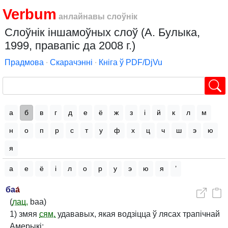
Verbum
анлайнавы слоўнік
Слоўнік іншамоўных слоў (А. Булыка,
1999, правапіс да 2008 г.)
Прадмова
∙
Скарачэнні
∙
Кніга ў PDF/DjVu
а
б
в
г
д
е
ё
ж
з
і
й
к
л
м
н
о
п
р
с
т
у
ф
х
ц
ч
ш
э
ю
я
а
е
ё
і
л
о
р
у
э
ю
я
’
ба
а́
(
лац.
baa)
1) змяя
сям.
удававых, якая водзіцца ў лясах трапічнай
Амерыкі;