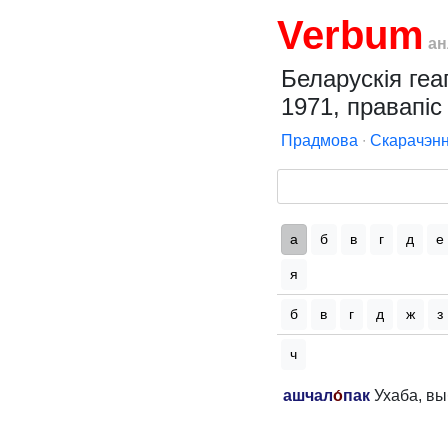
Verbum
ан
Беларускія геа
1971, правапіс 
Прадмова
∙
Скарачэнн
а
б
в
г
д
е
я
б
в
г
д
ж
з
ч
ашчал
о́
пак
Ухаба, вы