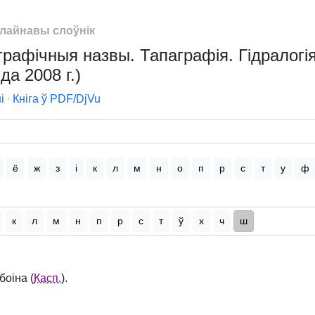
лайнавы слоўнік
графічныя назвы. Тапаграфія. Гідралогія.
да 2008 г.)
і
∙
Кніга ў PDF/DjVu
ё
ж
з
і
к
л
м
н
о
п
р
с
т
у
ф
к
л
м
н
п
р
с
т
ў
х
ч
ш
боіна (
Касп.
).