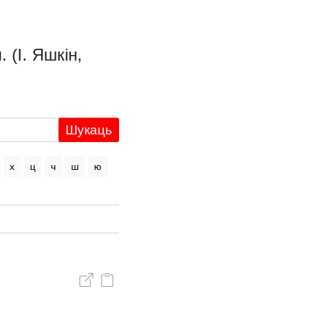
 (І. Яшкін,
Шукаць
х
ц
ч
ш
ю