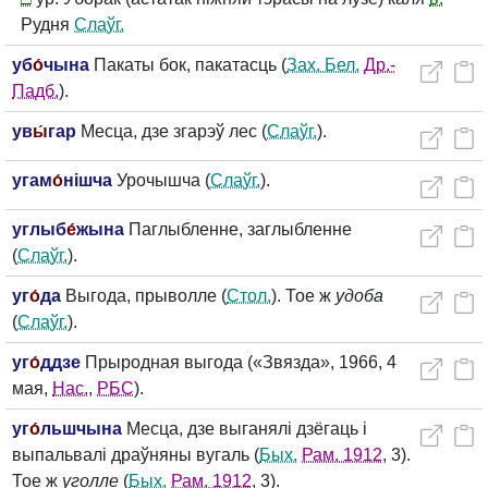
Рудня
Слаўг.
уб
о́
чына
Пакаты бок, пакатасць (
Зах. Бел.
Др.-
Падб.
).
ув
ы́
гар
Месца, дзе згарэў лес (
Слаўг.
).
угам
о́
нішча
Урочышча (
Слаўг.
).
углыб
е́
жына
Паглыбленне, заглыбленне
(
Слаўг.
).
уг
о́
да
Выгода, прыволле (
Стол.
). Тое ж
удоба
(
Слаўг.
).
уг
о́
ддзе
Прыродная выгода («Звязда», 1966, 4
мая,
Нас.
,
РБС
).
уг
о́
льшчына
Месца, дзе выганялі дзёгаць і
выпальвалі драўняны вугаль (
Бых.
Рам. 1912
, 3).
Тое ж
уголле
(
Бых.
Рам. 1912
, 3).