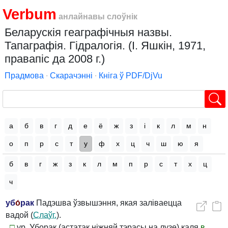
Verbum
анлайнавы слоўнік
Беларускія геаграфічныя назвы.
Тапаграфія. Гідралогія. (І. Яшкін, 1971,
правапіс да 2008 г.)
Прадмова
∙
Скарачэнні
∙
Кніга ў PDF/DjVu
а
б
в
г
д
е
ё
ж
з
і
к
л
м
н
о
п
р
с
т
у
ф
х
ц
ч
ш
ю
я
б
в
г
ж
з
к
л
м
п
р
с
т
х
ц
ч
уб
о́
рак
Падэшва ўзвышэння, якая заліваецца
вадой (
Слаўг.
).
□
ур. Уборак (астатак ніжняй тэрасы на лузе) каля
в.