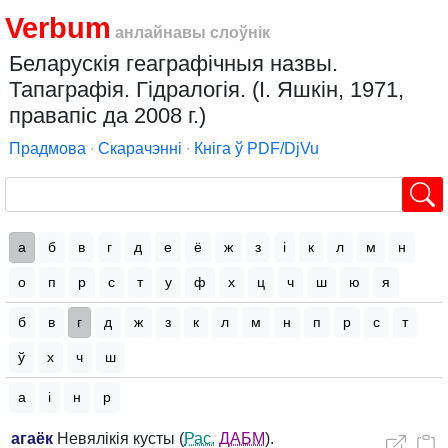
Verbum
анлайнавы слоўнік
Беларускія геаграфічныя назвы.
Тапаграфія. Гідралогія. (І. Яшкін, 1971,
правапіс да 2008 г.)
Прадмова
∙
Скарачэнні
∙
Кніга ў PDF/DjVu
а
б
в
г
д
е
ё
ж
з
і
к
л
м
н
о
п
р
с
т
у
ф
х
ц
ч
ш
ю
я
б
в
г
д
ж
з
к
л
м
н
п
р
с
т
ў
х
ч
ш
а
і
н
р
агаёк
Невялікія кусты (
Рас.
ДАБМ
).