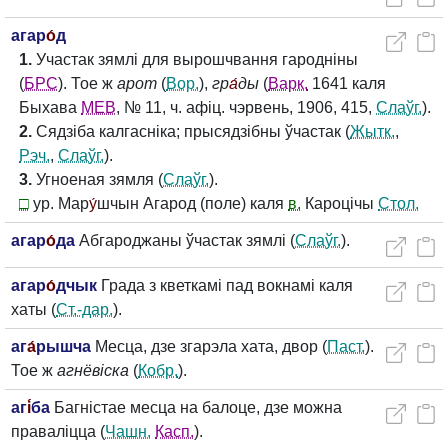
агар
о́
д
1.
Участак зямлі для вырошчвання гародніны
(
БРС
). Тое ж
арот
(
Вор.
),
гр
а́
ды
(
Варк.
1641 каля
Быхава
МЕВ
, № 11, ч. афіц. чэрвень, 1906, 415,
Слаўг.
).
2.
Сядзіба калгасніка; прысядзібны ўчастак (
Жытк.
,
Рэч.
,
Слаўг.
).
3.
Угноеная зямля (
Слаўг.
).
□
ур. Мар
у́
шчын Агарод (поле) каля
в.
Кароцічы
Стол.
агар
о́
да
Абгароджаны ўчастак зямлі (
Слаўг.
).
агар
о́
дчык
Града з кветкамі пад вокнамі каля
хаты (
Ст.-дар.
).
аг
а́
рышча
Месца, дзе згарэла хата, двор (
Паст.
).
Тое ж
агнёвіска
(
Кобр.
).
аг
і́
ба
Багністае месца на балоце, дзе можна
праваліцца (
Чашн.
Касп.
).