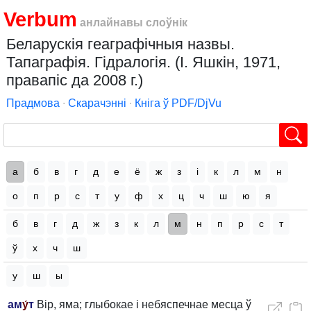
Verbum
анлайнавы слоўнік
Беларускія геаграфічныя назвы.
Тапаграфія. Гідралогія. (І. Яшкін, 1971,
правапіс да 2008 г.)
Прадмова
∙
Скарачэнні
∙
Кніга ў PDF/DjVu
а
б
в
г
д
е
ё
ж
з
і
к
л
м
н
о
п
р
с
т
у
ф
х
ц
ч
ш
ю
я
б
в
г
д
ж
з
к
л
м
н
п
р
с
т
ў
х
ч
ш
у
ш
ы
ам
у́
т
Вір, яма; глыбокае і небяспечнае месца ў