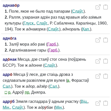
аднав
о́
р
1.
Поле, якое не было пад папарам (
Слаўг.
).
2.
Ралля, узараная адзін раз пад яравыя або азімыя
культуры (
Глуск.
,
Слаўг.
, Р. Сабаленка. Каралінцы, 1960,
194). Тое ж
аднаворка
(
Слаўг.
),
аднораль
(
Кап.
).
адн
о́
га
1.
Заліў мора або ракі (
Гарб.
).
2.
Адгалінаванне гары (
Гарб.
).
ад
о́
нак
Месца, дзе стаяў стог сена (поўдзень
БССР). Тое ж
адонне
(
Слаўг.
).
адр
о́
Месца ў лесе, дзе стаіць дрэва з
седлаватым развіллем для вулея (
в.
Форастаў
Сал.
). Тое ж
адор, адзёр
(
Сал.
).
□
р.
Адроў
пр.
Дняпра.
адр
у́
б
Зямля гаспадара ў адным участку (
Віц.
,
Мін.
,
Слаўг.
). Тое ж
адр
у́
бак
(
Мін.
).