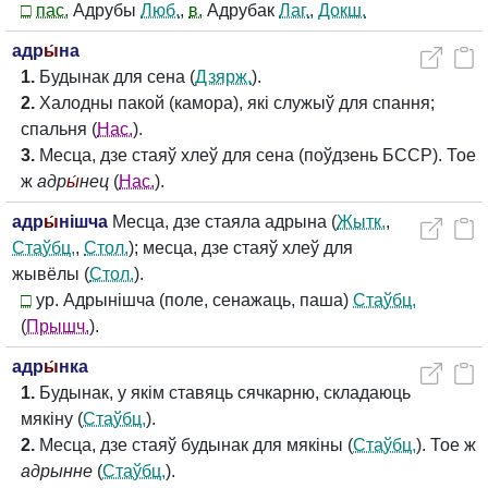
□
пас.
Адрубы
Люб.
,
в.
Адрубак
Лаг.
,
Докш.
адр
ы́
на
1.
Будынак для сена (
Дзярж.
).
2.
Халодны пакой (камора), які служыў для спання;
спальня (
Нас.
).
3.
Месца, дзе стаяў хлеў для сена (поўдзень БССР). Тое
ж
адр
ы́
нец
(
Нас.
).
адр
ы́
нішча
Месца, дзе стаяла адрына (
Жытк.
,
Стаўбц.
,
Стол.
); месца, дзе стаяў хлеў для
жывёлы (
Стол.
).
□
ур. Адрынішча (поле, сенажаць, паша)
Стаўбц.
(
Прышч.
).
адр
ы́
нка
1.
Будынак, у якім ставяць сячкарню, складаюць
мякіну (
Стаўбц.
).
2.
Месца, дзе стаяў будынак для мякіны (
Стаўбц.
). Тое ж
адрынне
(
Стаўбц.
).