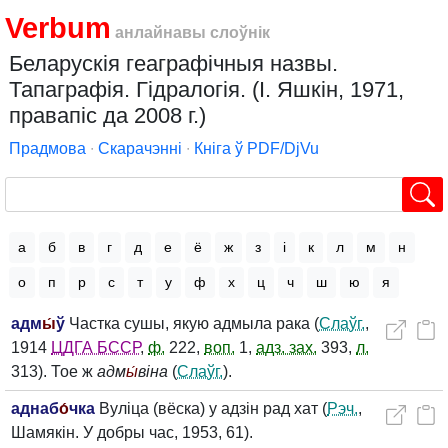
Verbum
анлайнавы слоўнік
Беларускія геаграфічныя назвы.
Тапаграфія. Гідралогія. (І. Яшкін, 1971,
правапіс да 2008 г.)
Прадмова
∙
Скарачэнні
∙
Кніга ў PDF/DjVu
а
б
в
г
д
е
ё
ж
з
і
к
л
м
н
о
п
р
с
т
у
ф
х
ц
ч
ш
ю
я
адм
ы́
ў
Частка сушы, якую адмыла рака (
Слаўг.
,
1914
ЦДГА БССР
,
ф.
222,
воп.
1,
адз. зах.
393,
л.
313). Тое ж
адм
ы́
віна
(
Слаўг.
).
аднаб
о́
чка
Вуліца (вёска) у адзін рад хат (
Рэч.
,
Шамякін. У добры час, 1953, 61).