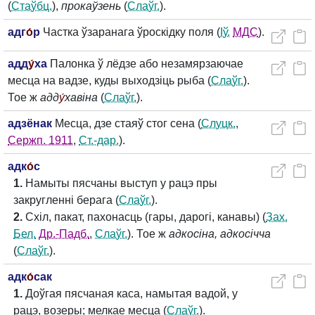
(
Стаўбц.
),
прокаўзень
(
Слаўг.
).
адг
о́
р
Частка ўзаранага ўроскідку поля (
Іў.
МДС
).
адд
у́
ха
Палонка ў лёдзе або незамярзаючае
месца на вадзе, куды выходзіць рыба (
Слаўг.
).
Тое ж
адд
у́
хавіна
(
Слаўг.
).
адзёнак
Месца, дзе стаяў стог сена (
Слуцк.
,
Сержп. 1911
,
Ст.-дар.
).
адк
о́
с
1.
Намыты пясчаны выступ у рацэ пры
закругленні берага (
Слаўг.
).
2.
Схіл, пакат, пахонасць (гары, дарогі, канавы) (
Зах.
Бел.
Др.-Падб.
,
Слаўг.
). Тое ж
адкосіна, адкосічча
(
Слаўг.
).
адк
о́
сак
1.
Доўгая пясчаная каса, намытая вадой, у
рацэ, возеры; мелкае месца (
Слаўг.
).