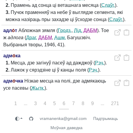
2.
Прамень ад сонца ці веташнага месяца (
Слаўг.
).
3.
Пучок праменняў на небе ў выглядзе сегмента, які
можна назіраць пры захадзе ці ўсходзе сонца (
Слаўг.
).
адл
о́
т
Абложная зямля (
Гродз.
,
Лід.
ДАБМ
). Тое
ж
адлога
(
Драг.
ДАБМ
,
Ашм.
Багушэвіч.
Выбраныя творы, 1946, 41).
адм
о́
ка
1.
Месца, дзе загінуў пасеў ад дажджоў (
Рэч.
).
2.
Лажок у сярэдзіне ці ў канцы поля (
Рэч.
).
адм
о́
чка
Нізкае месца на полі, дзе адмякаюць
усе пасевы (
Жытк.
).
1
...
3
4
5
6
7
8
9
...
271
vramanenka@gmail.com
Падтрымаць
Моўная даведка