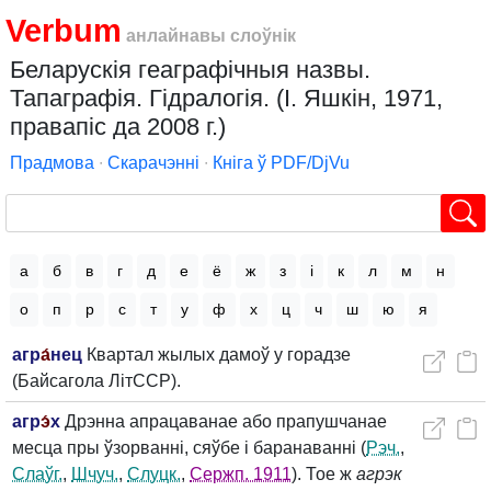
Verbum
анлайнавы слоўнік
Беларускія геаграфічныя назвы.
Тапаграфія. Гідралогія. (І. Яшкін, 1971,
правапіс да 2008 г.)
Прадмова
∙
Скарачэнні
∙
Кніга ў PDF/DjVu
а
б
в
г
д
е
ё
ж
з
і
к
л
м
н
о
п
р
с
т
у
ф
х
ц
ч
ш
ю
я
агр
а́
нец
Квартал жылых дамоў у горадзе
(Байсагола ЛітССР).
агр
э́
х
Дрэнна апрацаванае або прапушчанае
месца пры ўзорванні, сяўбе і баранаванні (
Рэч.
,
Слаўг.
,
Шчуч.
,
Слуцк.
,
Сержп. 1911
). Тое ж
агрэк