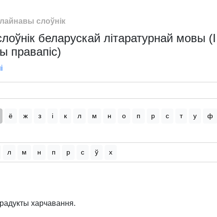
лайнавы слоўнік
оўнік беларускай літаратурнай мовы (І
ы правапіс)
і
ё
ж
з
і
к
л
м
н
о
п
р
с
т
у
ф
л
м
н
п
р
с
ў
х
прадукты харчавання.