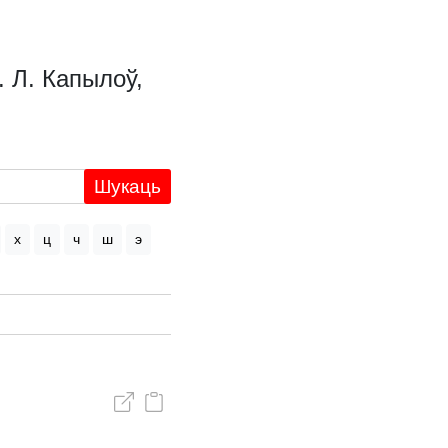
. Л. Капылоў,
Шукаць
х
ц
ч
ш
э