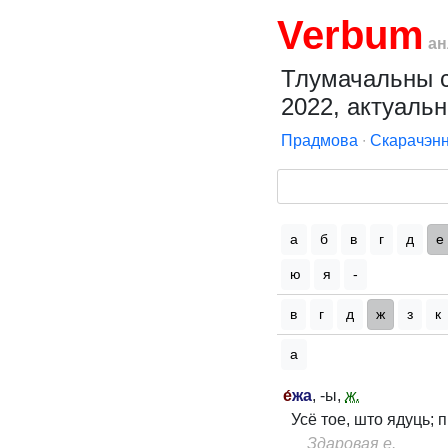
Verbum
ан
Тлумачальны сл
2022, актуальн
Прадмова
∙
Скарачэнн
а
б
в
г
д
е
ю
я
-
в
г
д
ж
з
к
а
е́
жа
, -ы,
ж.
Усё тое, што ядуць; 
Здаровая е.