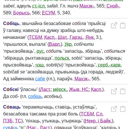
sabel
, адкуль
ст.-ісл.
safali
. Гл. яшчэ
Махэк₂
, 565;
Сной₁
,
589;
Борысь
, 566;
ЕСУМ
, 5, 340.
С
о́
біць
, звычайна безасабовае
с
о́
біла
‘прыйсці
ў галаву, навесці на думку зрабіць што-небудзь
нечаканае’ (
ТСБМ
,
Касп.
,
Шат.
,
Гарэц.
,
Янк.
3.),
‘прышлося, выпала’ (
Варл.
).
Укр.
собічити
‘прысвойваць’,
рус.
с
о́
бить
‘запасіць, збіраць’,
с
о́
биться
‘збірацца, рыхтавацца’,
польск.
sobić
‘запасіць, збіраць;
прысвойваць’,
чэш.
sobiti(si)
‘прысвойваць’,
серб.-харв.
sobičati se
‘асвойвацца, прывыкаць (да горада, людзей)’.
Ад займенніка
сабе
(гл.), параўн.
Махэк₂
, 565.
С
о́
бскі
‘ўласны’ (
Ласт.
;
мёрск.
,
Жыв. НС
;
Касп.
).
Да
соб‑
(гл.
собіць
,
асобны
).
С
о́
ваць
‘перамяшчаць, ставіць, устаўляць’,
безасабова таксама пра рэзкі боль (
ТСБМ
,
Сл.
ПЗБ
,
ТС
), ‘піхаць, утыкаць, утыркаць’ (
Некр. і Байк.
),
сув
а́
ць
‘тс’ (
Нас.
,
Ласт.
),
с
о́
вацца
‘ўсоўвацца’, ‘хадзіць з