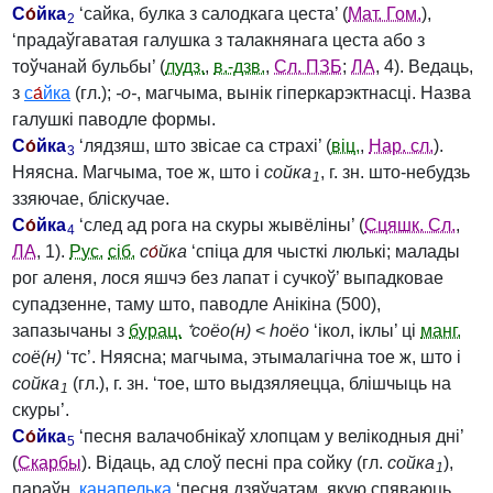
С
о́
йка
‘сайка, булка з салодкага цеста’ (
Мат. Гом.
),
2
‘прадаўгаватая галушка з талакнянага цеста або з
тоўчанай бульбы’ (
лудз.
,
в.-дзв.
,
Сл. ПЗБ
;
ЛА
, 4). Ведаць,
з
с
а́
йка
(гл.);
‑о‑
, магчыма, вынік гіперкарэктнасці. Назва
галушкі паводле формы.
С
о́
йка
‘лядзяш, што звісае са страхі’ (
віц.
,
Нар. сл.
).
3
Няясна. Магчыма, тое ж, што і
сойка
, г. зн. што-небудзь
1
ззяючае, бліскучае.
С
о́
йка
‘след ад рога на скуры жывёліны’ (
Сцяшк. Сл.
,
4
ЛА
, 1).
Рус.
сіб.
с
о́
йка
‘спіца для чысткі люлькі; малады
рог аленя, лося яшчэ без лапат і сучкоў’ выпадковае
супадзенне, таму што, паводле Анікіна (500),
запазычаны з
бурац.
⁺соёо(н)
<
hoëo
‘ікол, іклы’ ці
манг.
соё(н)
‘тс’. Няясна; магчыма, этымалагічна тое ж, што і
сойка
(гл.), г. зн. ‘тое, што выдзяляецца, блішчыць на
1
скуры’.
С
о́
йка
‘песня валачобнікаў хлопцам у велікодныя дні’
5
(
Скарбы
). Відаць, ад слоў песні пра сойку (гл.
сойка
),
1
параўн.
канапелька
‘песня дзяўчатам, якую спяваюць