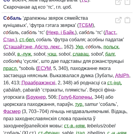
Скарочанае ад
ксо
‘тс’, гл.
цоб
.
С
о́
баль
‘драпежны звярок сямейства
куніцавых’, ‘футра гэтага звярка’ (
ТСБМ
),
с
о́
баль
,
саб
о́
ль
‘тс’ (
Некр. і Байк.
),
саб
о́
ль
‘тс’ (
Ласт.
,
Стан.
),
ст.-бел.
собаль
‘футра собаля; асобны падатак’
(
Сташайтэне, Абстр. лекс.
, 162).
Укр.
с
о́
боль
,
польск.
soból
,
в.-луж.
soboł
,
чэш.
sobol
,
славац.
soboľ
,
балг.
собол
е́
ц
‘суслік’, што дае падставы для рэканструкцыі
прасл.
*sobolь
(
ЕСУМ
, 5, 340), паходжанне якога
застаецца няясным. Выказвалася думка (Зубаты,
AfslPh
,
16, 413;
Праабражэнскі
, 2, 348) аб роднасці са
ст.-інд.
çabálaḥ
,
çabaráḥ
‘стракаты, плямісты’. Версіі фіна-
угорскага (
Брукнер
, 506;
Голуб-Копечны
, 344) або
цюркскага паходжання, параўн.
тур.
samur
‘собаль’,
Фасмер
(3, 703–704) лічыць нездавальняючымі. Відаць,
праз заходнеславянскія слова пранікла ў
заходнееўрапейскія мовы:
ст.-
в.-ням.
tebelus/zobel
‘собаль’ (XI ст.),
ст.-франц.
sable
,
італ.
zibellino
,
с.-н.-ням.