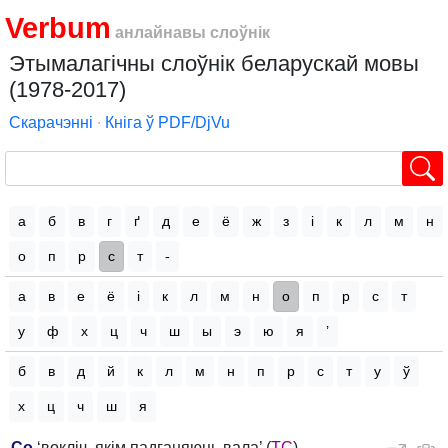
Verbum
анлайнавы слоўнік
Этымалагічны слоўнік беларускай мовы
(1978-2017)
Скарачэнні
∙
Кніга ў PDF/DjVu
а
б
в
г
ґ
д
е
ё
ж
з
і
к
л
м
н
о
п
р
с
т
-
а
в
е
ё
і
к
л
м
н
о
п
р
с
т
у
ф
х
ц
ч
ш
ы
э
ю
я
’
б
в
д
й
к
л
м
н
п
р
с
т
у
ў
х
ц
ч
ш
я
Со
‘вокліч, якім падганяюць вала’ (
ТС
).