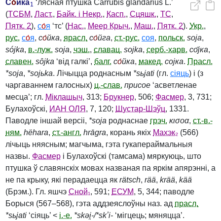
С
о́
йка
‘лясная птушка Carrubis glandarius L.’
1
(
ТСБМ
,
Ласт.
,
Байк. і Некр.
,
Касп.
,
Сцяшк.
,
ТС
,
Пятк. 2
),
с
о́
я
‘тс’ (
Нас.
,
Меер Крыч.
,
Маш.
,
Пятк. 2
).
Укр.
,
рус.
с
о́
я
,
с
о́
йка
,
ярасл.
с
о́
йга
,
ст.-рус.
соя
,
польск.
soja
,
sójka
,
в.-луж.
soja
,
чэш.
,
славац.
sojka
,
серб.-харв.
со̑јка
,
славен.
sȏjka
‘від галкі’,
балг.
с
о́
йка
,
макед.
сојка
.
Прасл.
*soja
,
*sojьka
. Лічыцца роднасным
*sьjati
(гл.
сіяць
) і (з
чаргаваннем галосных)
ц.-слав.
присое
‘асветленае
месца’; гл.
Міклашыч
, 313;
Брукнер
, 506;
Фасмер
, 3, 731;
Булахоўскі,
ИАН ОЛЯ
, 7, 120;
Шустар-Шэўц
, 1331.
Паводле іншай версіі,
*soja
роднаснае
грэч.
κισοα
,
ст.-
в.-
ням.
hëhara
,
ст.-англ.
hrāgra
, корань якіх
Махэк₂
(566)
лічыць няясным; магчыма, гэта гукапераймальныя
назвы.
Фасмер
і Булахоўскі (тамсама) мяркуюць, што
птушка ў славянскіх мовах названая па яркім апярэнні, а
не па крыку, які перадаецца як
rätsch
,
rää
,
krää
,
kää
(Брэм.). Гл. яшчэ
Сной₁
, 591;
ЕСУМ
, 5, 344; паводле
Борыся (567–568), гэта аддзеяслоўны наз. ад
прасл.
*sьjati
‘сіяць’ <
і.-е.
*skəi̯‑/*skʼi‑
‘мігцець; мяняцца’.