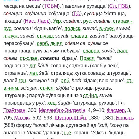
месца на месца’ (
ТСБМ
), ‘павольна рухацца’ (
Сл. ПЗБ
),
с
о́
вацца
,
с
о́
ўвацца
‘соўгацца’ (
ТС
),
сув
а́
цца
‘хістацца,
піхацца’ (
Нас.
,
Ласт.
).
Укр.
сов
а́
ти
,
рус.
сов
а́
ть
,
стараж.-
рус.
совати
‘кідаць кап’ё’,
польск.
suwać
,
в.-луж.
suwać
,
н.-луж.
suwaś
,
ст.-чэш.
sovati
,
славац.
zasúvať
‘засоўваць,
перасоўваць’,
серб.
дыял.
с
о́
вам се
,
с
у́
вам се
‘працягваць руку за чым-небудзь’,
славен.
sováti
,
балг.
с
о́
вам
,
ст.-слав.
совати
‘кідаць’.
Прасл.
*sovati
роднаснае
літ.
šáuti
‘соваць; саджаць (хлеб у печ)’,
‘страляць’,
лат.
šaũt
‘страляць; хутка соваць; штурхаць’,
далей
гоц.
skewjan
‘ісці’,
алб.
heth
‘кідаю; вею зерне’,
ст.-
в.-ням.
scioʒan
,
ст.-ісл.
skjóta
‘страляць, рухаць,
штурхаць’; параўноўваюць яшчэ з
ст.-інд.
suvati
‘прыводзіць у рух’,
хец.
šuu̯āi‑
‘штурхаць, рухаць’. Гл.
Траўтман
, 300;
Мюленбах-Эндзелін
, 4, 9–10;
Фасмер
, 3,
705;
Махэк₂
, 592–593;
Шустар-Шэўц
, 1380–1381.
Борысь
(588) форму
*sovati
лічыць другаснай ад
*suti
,
*sovǫ
па
аналогіі з
*davati
‘даваць’;
і.-е.
корань
*(s)keu̯‑
‘кідаць,