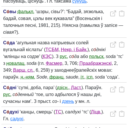
пасоўваць, ціснуць’. Гл. таксама
сунуць
.
С
о́
вы
фалькл.
‘шэры, сівы?’: “Бадай, зязюлька,
бадай, совая, цэлы век кукавала” (Восеньскія і
талочныя песні, 1981, 215). Няясна (памылка ў запісе —
сівая
?).
С
о́
да
‘агульная назва натрыевых солей
вугальнай кіслаты’ (
ТСБМ
,
Некр. і Байк.
),
с
о́
днікі
‘млінцы на содзе’ (
КЭС
). З
рус.
с
о́
да
або
польск.
soda
‘тс’
з
новалац.
soda
(гл.
Фасмер
, 3, 706;
Праабражэнскі
, 2,
349;
Варш. сл.
, 6, 259) у заходнееўрапейскіх мовах:
параўн.
н.-ням.
Sode
,
франц.
saude
,
іт.
,
ісп.
soda
‘сода’.
С
о́
дні
‘суткі, доба, пара’ (
дзісн.
,
Ласт.
). Параўн.
рус.
с
о́
денный
‘тое, што адбылося ў нашы дні,
сучасны нам’. З прыст.
со‑
і
дзень
у мн. л.
С
о́
духі
‘канцы, смерць’ (
ТС
),
салдухі
‘тс’ (
Ліцв.
).
Гл.
садухі
.