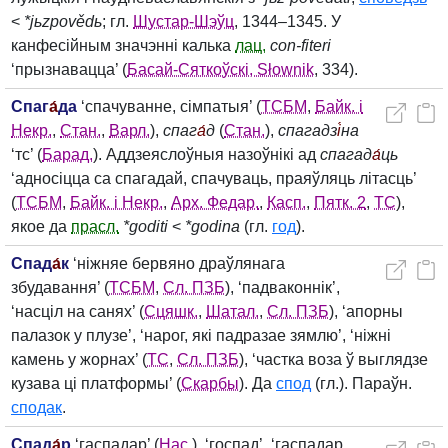
<
*jьzpovědь
; гл.
Шустар-Шэўц
, 1344–1345. У
канфесійным значэнні калька
лац.
con‑fiteri
‘прызнавацца’ (
Басай-Сяткоўскі, Słownik
, 334).
Спаг
а́
да
‘спачуванне, сімпатыя’ (
ТСБМ
,
Байк. і
Некр.
,
Стан.
,
Варл.
),
спаг
а́
д
(
Стан.
),
спагадз
і́
на
‘тс’ (
Барад.
). Аддзеяслоўныя назоўнікі ад
спагад
а́
ць
‘адносіцца са спагадай, спачуваць, праяўляць літасць’
(
ТСБМ
,
Байк. і Некр.
,
Арх. Федар.
,
Касп.
,
Пятк. 2
,
ТС
),
якое да
прасл.
*goditi
<
*godina
(гл.
год
).
Спад
а́
к
‘ніжняе бервяно драўлянага
збудавання’ (
ТСБМ
,
Сл. ПЗБ
), ‘падваконнік’,
‘насціл на санях’ (
Сцяшк.
,
Шатал.
,
Сл. ПЗБ
), ‘апорны
палазок у плузе’, ‘нарог, які падразае зямлю’, ‘ніжні
камень у жорнах’ (
ТС
,
Сл. ПЗБ
), ‘частка воза ў выглядзе
кузава ці платформы’ (
Скарбы
). Да
спод
(гл.). Параўн.
сподак
.
Спад
а́
р
‘гаспадар’ (
Нас.
), ‘госпад’, ‘гаспадар,