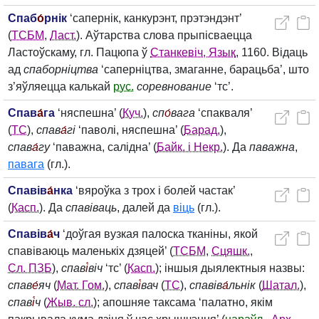
Спаб
о́
рнік
‘сапернік, канкурэнт, прэтэндэнт’
(
ТСБМ
,
Ласт.
). Аўтарства слова прыпісваецца
Ластоўскаму, гл. Пацюпа ў
Станкевіч, Язык
, 1160. Відаць
ад
спаборніцтва
‘саперніцтва, змаганне, барацьба’, што
з’яўляецца калькай
рус.
соревнование
‘тс’.
Спав
а́
га
‘няспешна’ (
Куч.
),
сп
о́
вага
‘спакваля’
(
ТС
),
спав
а́
гі
‘паволі, няспешна’ (
Барад.
),
спав
а́
гу
‘паважна, салідна’ (
Байк. і Некр.
). Да
паважна
,
павага
(гл.).
Спавів
а́
нка
‘вяроўка з трох і болей частак’
(
Касп.
). Да
спавіваць
, далей да
віць
(гл.).
Спавів
а́
ч
‘доўгая вузкая палоска тканіны, якой
спавіваюць маленькіх дзяцей’ (
ТСБМ
,
Сцяшк.
,
Сл. ПЗБ
),
спав
і́
віч
‘тс’ (
Касп.
); іншыя дыялектныя назвы:
спав
е́
яч
(
Мат. Гом.
),
спав
і́
вач
(
ТС
),
спавів
а́
льнік
(
Шатал.
),
спав
і́
ч
(
Жыв. сл.
); апошняе таксама ‘палатно, якім