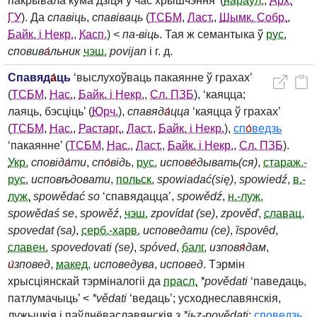
пакрывала кума дзіця ў час хрышчэння’ (
нараўл.
,
Арх.
ГУ
). Да
спавіць
,
спавіваць
(
ТСБМ
,
Ласт.
,
Шымк. Собр.
,
Байк. і Некр.
,
Касп.
) <
па‑віць
. Тая ж семантыка ў
рус.
сповив
а́
льник
чэш.
povijan
і г. д.
Спавяд
а́
ць
‘выслухоўваць пакаянне ў грахах’
(
ТСБМ
,
Нас.
,
Байк. і Некр.
,
Сл. ПЗБ
), ‘каяцца;
лаяць, бэсціць’ (
Юрч.
),
спавяд
а́
цца
‘каяцца ў грахах’
(
ТСБМ
,
Нас.
,
Растарг.
,
Ласт.
,
Байк. і Некр.
),
сп
о́
ведзь
‘пакаянне’ (
ТСБМ
,
Нас.
,
Ласт.
,
Байк. і Некр.
,
Сл. ПЗБ
).
Укр.
сповід
а́
ти
,
сп
о́
відь
,
рус.
испов
е́
дывать(ся)
,
стараж.-
рус.
исповѣдовати
,
польск.
spowiadać(się)
,
spowiedź
,
в.-
луж.
spowědać so
‘спавядацца’,
spowědź
,
н.-луж.
spowědaś se
,
spowěź
,
чэш.
zpovídat (se)
,
zpověď
,
славац.
spovedat (sa)
,
серб.-харв.
исповедати (се)
,
ȉspovȇd
,
славен.
spovedovati (se)
,
spóved
,
балг.
изпов
я́
дам
,
и́
зповед
,
макед.
исповедува
,
исповед
. Тэрмін
хрысціянскай тэрміналогіі да
прасл.
*povědati
‘паведаць,
патлумачыць’ <
*vědati
‘ведаць’; усходнеславянскія,
лужыцкія і паўднёваславянскія з
*jьz‑povědati
;
споведзь