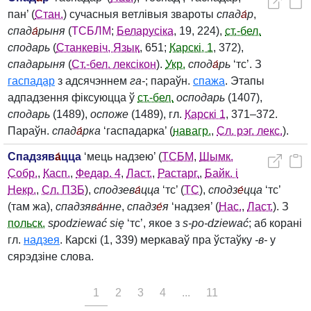
пан’ (
Стан.
) сучасныя ветлівыя звароты
спад
а́
р
,
спад
а́
рыня
(
ТСБЛМ
;
Беларусіка
, 19, 224),
ст.-бел.
сподарь
(
Станкевіч, Язык
, 651;
Карскі, 1
, 372),
спадарыня
(
Ст.-бел. лексікон
).
Укр.
спод
а́
рь
‘тс’. З
гаспадар
з адсячэннем
га‑
; параўн.
спажа
. Этапы
адпадзення фіксуюцца ў
ст.-бел.
осподарь
(1407),
сподарь
(1489),
оспоже
(1489), гл.
Карскі 1
, 371–372.
Параўн.
спад
а́
рка
‘гаспадарка’ (
навагр.
,
Сл. рэг. лекс.
).
Спадзяв
а́
цца
‘мець надзею’ (
ТСБМ
,
Шымк.
Собр.
,
Касп.
,
Федар. 4
,
Ласт.
,
Растарг.
,
Байк. і
Некр.
,
Сл. ПЗБ
),
сподзев
а́
цца
‘тс’ (
ТС
),
сподз
е́
цца
‘тс’
(там жа),
спадзяв
а́
нне
,
спадз
е́
я
‘надзея’ (
Нас.
,
Ласт.
). З
польск.
spodziewać się
‘тс’, якое з
s‑po‑dziewać
; аб корані
гл.
надзея
. Карскі (1, 339) меркаваў пра ўстаўку
‑в‑
у
сярэдзіне слова.
1
2
3
4
...
11