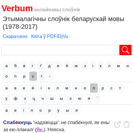
Verbum
анлайнавы слоўнік
Этымалагічны слоўнік беларускай мовы
(1978-2017)
Скарачэнні
∙
Кніга ў PDF/DjVu
а
б
в
г
ґ
д
е
ё
ж
з
і
к
л
м
н
о
п
р
с
т
-
а
в
е
ё
і
к
л
м
н
о
п
р
с
т
у
ф
х
ц
ч
ш
ы
э
ю
я
’
а
е
і
л
о
р
у
ы
я
Спаб
е́
кнуць
‘надзівіцца’:
не спаб
е́
кнулі, як ены
за ею плакалі
(
Ян.
). Няясна.