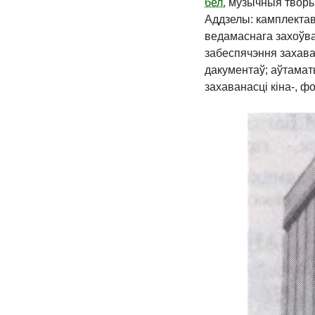
бел.
музычныя творы 
Аддзелы: камплектав
ведамаснага захоўв
забеспячэння захава
дакументаў; аўтама
захаванасці кіна-, ф