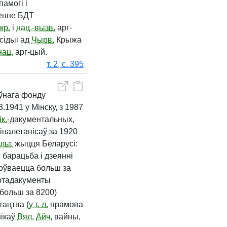
амогі і
енне БДТ
кр.
і
нац.-вызв.
арг-
сідыі ад
Чырв.
Крыжа
нац.
арг-цый.
т. 2, с. 395
ўнага фонду
3.1941 у Мінску, з 1987
к.
-дакументальных,
іналетапісаў за 1920
льт.
жыцця Беларусі:
.
барацьба і дзеянні
ахоўваецца больш за
тадакументы
(больш за 8200)
тацтва (
у т. л.
прамова
нікаў
Вял.
Айч.
вайны,