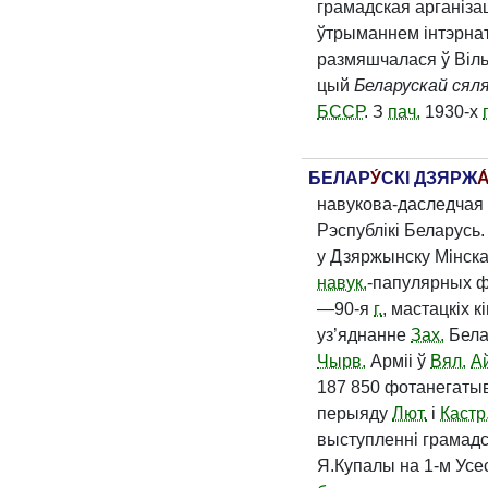
грамадская арганіза
ўтрыманнем інтэрна
размяшчалася ў Віл
цый
Беларускай сял
БССР
. З
пач.
1930-х
г
БЕЛАР
У́
СКІ ДЗЯРЖ
А
навукова-даследчая
Рэспублікі Беларусь
у Дзяржынску Мінска
навук.
-папулярных фі
—90-я
г.
, мастацкіх 
уз’яднанне
Зах.
Бела
Чырв.
Арміі ў
Вял.
Ай
187 850 фотанегатыв
перыяду
Лют.
і
Кастр
выступленні грамадс
Я.​Купалы на 1-м Ус