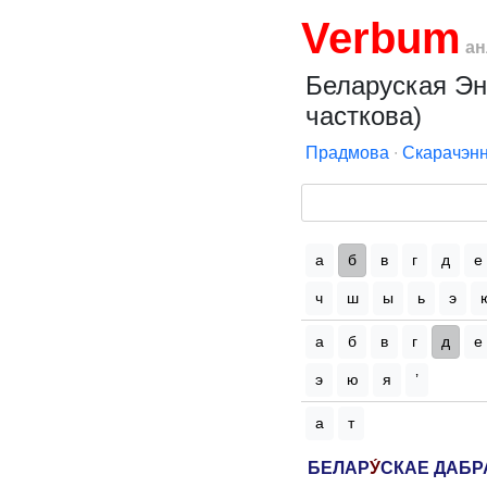
Verbum
ан
Беларуская Эн
часткова)
Прадмова
∙
Скарачэнн
а
б
в
г
д
е
ч
ш
ы
ь
э
а
б
в
г
д
е
э
ю
я
’
а
т
БЕЛАР
У́
СКАЕ ДАБР