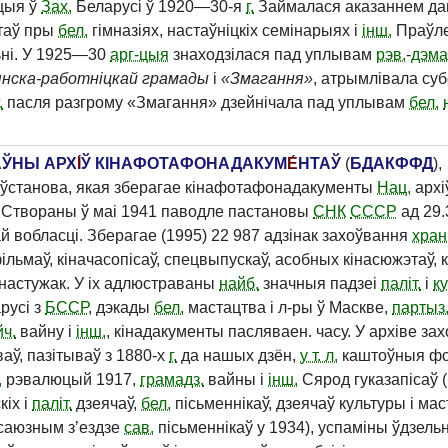
цыя ў
Зах.
Беларусі ў 1920—30-я
г.
Займалася аказаннем дап
таў пры
бел.
гімназіях, настаўніцкіх семінарыях і
інш.
Праўл
ьні. У 1925—30
арг-цыя
знаходзілася пад уплывам
рэв.
-
дэма
янска-работніцкай грамады
і
«Змагання»
, атрымлівала суб
.
пасля разгрому «Змагання» дзейнічала пад уплывам
бел.
́
ЎНЫ АРХ
І́
Ў КІНАФОТАФОНАДАКУМ
Е́
НТАЎ
(
БДАКФФД
),
 ўстанова, якая зберагае кінафотафонадакументы
Нац.
архі
. Створаны ў маі 1941 паводле пастановы
СНК
СССР
ад 29.
й вобласці. Зберагае (1995) 22 987 адзінак захоўвання
храні
льмаў, кіначасопісаў, спецвыпускаў, асобных кінасюжэтаў, к
кінастужак. У іх адлюстраваны
найб.
значныя падзеі
паліт.
і
ку
русі з
БССР
, дэкады
бел.
мастацтва і л-ры ў Маскве,
партыз
ч.
вайну і
інш.
, кінадакументы пасляваен. часу. У архіве з
аў, пазітываў з 1880-х
г.
да нашых дзён,
у т. л.
каштоўныя фо
.
рэвалюцый 1917,
грамадз.
вайны і
інш.
Сярод гуказапісаў 
кіх і
паліт.
дзеячаў,
бел.
пісьменнікаў, дзеячаў культуры і мас
есаюзным з’ездзе
сав.
пісьменнікаў у 1934), успаміны ўдзель