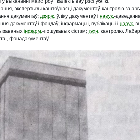
ў выкананні майстроў і калектываў рэспублікі.
ання, экспертызы каштоўнасці дакументаў, кантролю за ар
ання дакументаў;
дзярж.
ўліку дакументаў і
навук.
-даведачна
ння дакументаў і фондаў; інфармацыі, публікацыі і
навук.
вы
тызаваных
інфарм.
-пошукавых сістэм;
тэхн.
кантролю. Лабар
ота-, фонадакументаў.