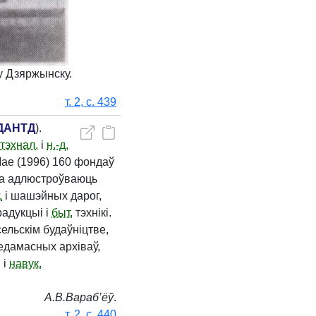
 Дзяржынску.
т. 2, с. 439
ДАНТД
).
тэхнал.
і
н.-д.
 Мае (1996) 160 фондаў
ва адлюстроўваюць
.
і шашэйных дарог,
адукцыі і
быт.
тэхнікі.
сельскім будаўніцтве,
едамасных архіваў,
 і
навук.
А.​В.​Вараб’ёў
.
т. 2, с. 440