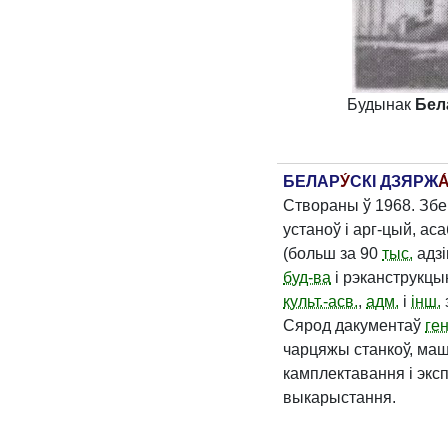
Будынак
Бел
БЕЛАР
У́
СКІ ДЗЯРЖ
А
Створаны ў 1968. Зб
устаноў і арг-цый, ас
(больш за 90
тыс.
адзі
буд-ва
і рэканструкцы
культ.-асв.
,
адм.
і
інш.
Сярод дакументаў
ген
чарцяжы станкоў, маш
камплектавання і экс
выкарыстання.