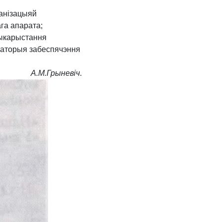
ганізацыяй
га апарата;
карыстання
аторыя забеспячэння
А.​М.​Грыневіч
.