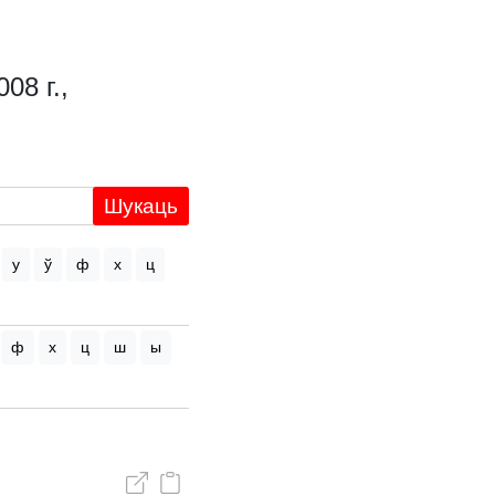
08 г.,
Шукаць
у
ў
ф
х
ц
ф
х
ц
ш
ы