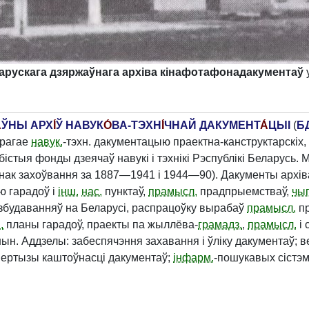
арускага дзяржаўнага архіва кінафотафонадакументаў
у
́
ЎНЫ АРХ
І́
Ў НАВУК
О́
ВА-ТЭХН
І́
ЧНАЙ ДАКУМЕНТ
А́
ЦЫІ
(
Б
ерагае
навук.
-тэхн. дакументацыю праектна-канструктарскіх,
абістыя фонды дзеячаў навукі і тэхнікі Рэспублікі Беларусь.
нак захоўвання за 1887—1941 і 1944—90). Дакументы архі
ю гарадоў і
інш.
нас.
пунктаў,
прамысл.
прадпрыемстваў,
чыг
збудаванняў на Беларусі, распрацоўку вырабаў
прамысл.
пр
.
планы гарадоў, праекты па жыллёва-
грамадз.
,
прамысл.
і 
ын. Аддзелы: забеспячэння захавання і ўліку дакументаў; в
пертызы каштоўнасці дакументаў;
інфарм.
-пошукавых сістэм