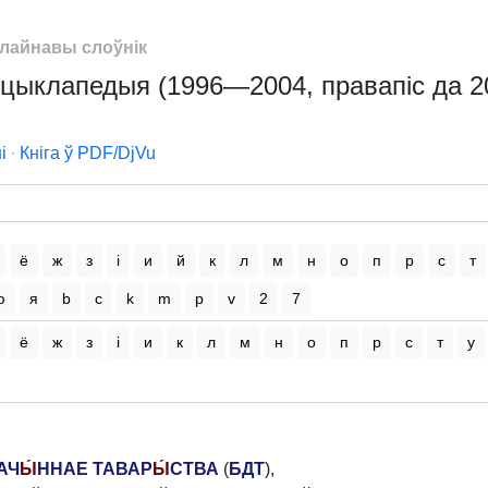
лайнавы слоўнік
цыклапедыя (1996—2004, правапіс да 20
і
∙
Кніга ў PDF/DjVu
ё
ж
з
і
и
й
к
л
м
н
о
п
р
с
т
ю
я
b
c
k
m
p
v
2
7
ё
ж
з
і
и
к
л
м
н
о
п
р
с
т
у
АЧ
Ы́
ННАЕ ТАВАР
Ы́
СТВА
(
БДТ
),