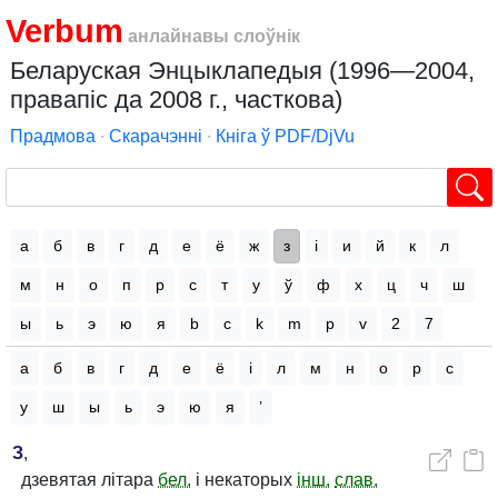
Verbum
анлайнавы слоўнік
Беларуская Энцыклапедыя (1996—2004,
правапіс да 2008 г., часткова)
Прадмова
∙
Скарачэнні
∙
Кніга ў PDF/DjVu
а
б
в
г
д
е
ё
ж
з
і
и
й
к
л
м
н
о
п
р
с
т
у
ў
ф
х
ц
ч
ш
ы
ь
э
ю
я
b
c
k
m
p
v
2
7
а
б
в
г
д
е
ё
і
л
м
н
о
р
с
у
ш
ы
ь
э
ю
я
’
З
,
дзевятая літара
бел.
і некаторых
інш.
слав.