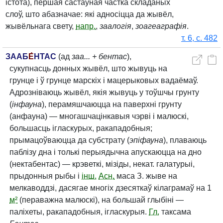
істота), першая састаўная частка складаных
слоў, што абазначае: які адносіцца да жывёл,
жывёльнага свету,
напр.
,
заалогія
,
зоагеаграфія
.
т. 6, с. 482
ЗААБ
Е́
НТАС
(ад
заа... + бентас
),
сукупнасць донных жывёл, што жывуць на
грунце і ў грунце марскіх і мацерыковых вадаёмаў.
Адрозніваюць жывёл, якія жывуць у тоўшчы грунту
(
інфауна
), перамяшчаюцца на паверхні грунту
(анфауна) — многашчацінкавыя чэрві і малюскі,
большасць ігласкурых, ракападобныя;
прымацоўваюцца да субстрату (
эпіфауна
), плаваюць
паблізу дна і толькі перыядычна апускаюцца на дно
(нектабентас) — крэветкі, мізіды, некат. галатурыі,
прыдонныя рыбы і
інш.
Асн.
маса З. жыве на
мелкаводдзі, дасягае многіх дзесяткаў кілаграмаў на 1
м²
(пераважна малюскі), на большай глыбіні —
паліхеты, ракападобныя, ігласкурыя.
Гл.
таксама