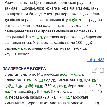
Размешчаны на Цэнтральнабярэзінскай раўніне і
займае
ч.
Друць-Бярэзінскага міжрэчча. Размешчаны
на вярховым балоце. У цэнтры пераважаюць хваёва-
кусцікавыя раслінныя асацыяцыі, у
паўн.
ч.
— градава-
багнавыя комплексы расліннасці. На ўскраінах
пашыраны хваёва-бярозава-пушыцава-сфагнавыя
асацыяцыі. На
мінер.
участках пераважаюць бярозава-
асінавыя лясы. У флоры заказніка каля 100 відаў
раслін,
у т. л.
ахоўныя чубатка пустая і зубніца
клубняносная.
т. 6, с. 482
ЗААЗ
Е́
РСКАЕ В
О́
ЗЕРА
,
у Бялыніцкім р-не Магілёўскай
вобл.
, у
бас.
р.
Клява, за 16
км
на
ПнЗ
ад
г.п.
Бялынічы.
Пл.
0,58
км²
,
даўж.
1
км
,
найб.
шыр.
750
м
,
даўж.
берагавой лініі 2,9
км
.
Пл.
вадазбору 8,8
км²
. Схілы катлавіны
выш.
4—45
м
, пераважна разараныя, на
Пн
і
Пд
парослыя
хмызняком. Берагі нізкія, часткова забалочаныя, пад