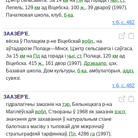
Цэнтр сельсавета. За 14
км
на
Пн
ад горада і
чыг. ст.
Лепель, 129
км
ад Віцебска. 100
ж.
, 39 двароў (1997).
Пачатковая школа, клуб,
б-ка
.
т. 6, с. 482
ЗААЗ
Е́
Р’Е
,
вёска ў Полацкім р-не Віцебскай
вобл.
, на
аўтадарозе Полацк—Мінск. Цэнтр сельсавета і саўгаса.
За 15
км
на
Пд
ад горада і
чыг. ст.
Полацк, 120
км
ад
Віцебска. 415
ж.
, 161 двор (1997).
Дрэваапр.
цэх.
Базавая школа, Дом культуры,
б-ка
, амбулаторыя,
аддз.
сувязі.
т. 6, с. 482
ЗААЗ
Е́
Р’Е
,
гідралагічны заказнік на
тэр.
Бялыніцкага р-на
Магілёўскай
вобл.
Створаны ў 1968 як заказнік
рэсп.
значэння для захавання ў натуральным стане
балотнага масіву з тыповай для міжрэччаў
стратыграфіяй тарфянікаў.
Пл.
4286
га
(1997).