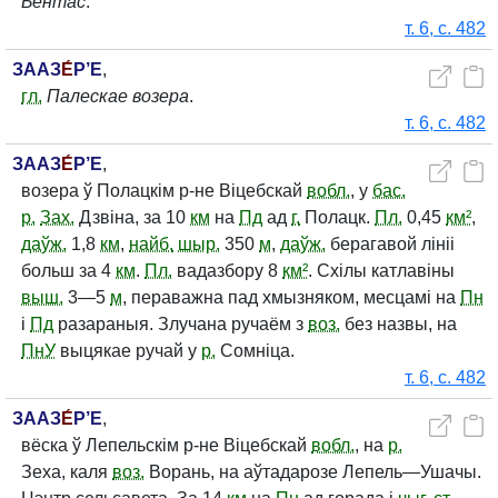
Бентас
.
т. 6, с. 482
ЗААЗ
Е́
Р’Е
,
гл.
Палескае возера
.
т. 6, с. 482
ЗААЗ
Е́
Р’Е
,
возера ў Полацкім р-не Віцебскай
вобл.
, у
бас.
р.
Зах.
Дзвіна, за 10
км
на
Пд
ад
г.
Полацк.
Пл.
0,45
км²
,
даўж.
1,8
км
,
найб.
шыр.
350
м
,
даўж.
берагавой лініі
больш за 4
км
.
Пл.
вадазбору 8
км²
. Схілы катлавіны
выш.
3—5
м
, пераважна пад хмызняком, месцамі на
Пн
і
Пд
разараныя. Злучана ручаём з
воз.
без назвы, на
ПнУ
выцякае ручай у
р.
Сомніца.
т. 6, с. 482
ЗААЗ
Е́
Р’Е
,
вёска ў Лепельскім р-не Віцебскай
вобл.
, на
р.
Зеха, каля
воз.
Ворань, на аўтадарозе Лепель—Ушачы.