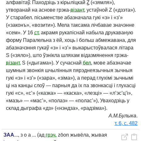
алфавітаў. Паходзіць з кірыліцкай Ꙁ («зямля»),
утворанай на аснове грэка-
візант.
устаўной Ζ («дзэта»).
У старабел. пісьменстве абазначала гукі «з» і «з’»
(«законъ», «возити»). Мела таксама лічбавае значэнне
«сем». У 16
ст.
акрамя рукапіснай набыла друкаваную
форму Паралельна з ёй, хоць і больш абмежавана, для
абазначэння гукаў «з» і «з’» выкарыстоўвалася літара
Ѕ («зяло»), што ўзнікла шляхам відазмянення грэка-
візант.
S («дыгама»). У сучаснай
бел.
мове абазначае
шумныя звонкія шчылінныя пярэднеязычныя зычныя
гукі «з» і «з’» («зара», «зіма»), а перад глухімі зычнымі
ці на канцы слоў — парныя да іх па звонкасці і глухасці
гукі «с», «с’» («казка» — «каска», «лезці» — «л’эс’ц’і»,
«мазь» — «мас’», «полаз» — «полас’»), Уваходзіць у
склад дыграфа «дз» («нэндза», «радзіма»).
А.​М.​Булыка
.
т. 6, с. 482
ЗАА
...,
зоа
... (ад
грэч.
zōon жывёла, жывая