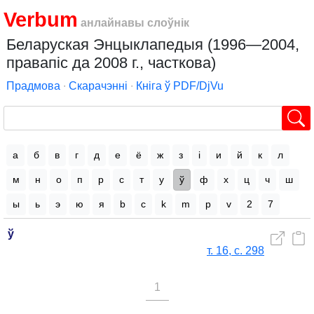
Verbum
анлайнавы слоўнік
Беларуская Энцыклапедыя (1996—2004,
правапіс да 2008 г., часткова)
Прадмова
∙
Скарачэнні
∙
Кніга ў PDF/DjVu
а
б
в
г
д
е
ё
ж
з
і
и
й
к
л
м
н
о
п
р
с
т
у
ў
ф
х
ц
ч
ш
ы
ь
э
ю
я
b
c
k
m
p
v
2
7
ў
т. 16, с. 298
1