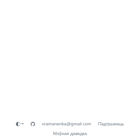
vramanenka@gmail.com
Падтрымаць
Моўная даведка