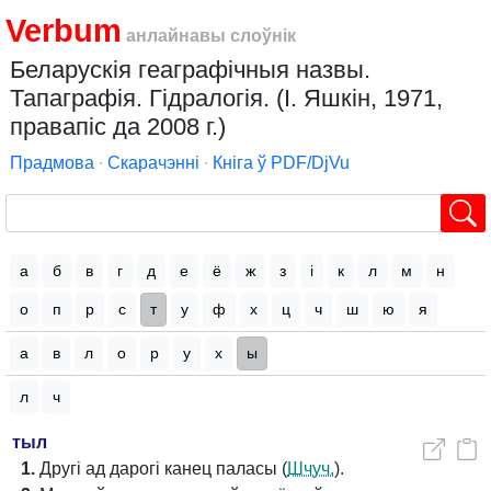
Verbum
анлайнавы слоўнік
Беларускія геаграфічныя назвы.
Тапаграфія. Гідралогія. (І. Яшкін, 1971,
правапіс да 2008 г.)
Прадмова
∙
Скарачэнні
∙
Кніга ў PDF/DjVu
а
б
в
г
д
е
ё
ж
з
і
к
л
м
н
о
п
р
с
т
у
ф
х
ц
ч
ш
ю
я
а
в
л
о
р
у
х
ы
л
ч
тыл
1.
Другі ад дарогі канец паласы (
Шчуч.
).