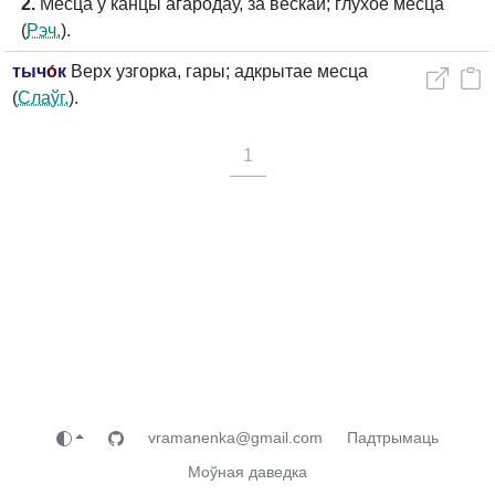
2.
Месца ў канцы агародаў, за вёскай; глухое месца
(
Рэч.
).
тыч
о́
к
Верх узгорка, гары; адкрытае месца
(
Слаўг.
).
1
vramanenka@gmail.com
Падтрымаць
Моўная даведка