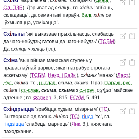
Сх
і́
лкі
’маршчыны’,
сх
і́
лачкі
’складачкі’ (
смарг.
,
Сл. ПЗБ
). Дэрыват ад
схіліць
, гл.
хіліць
’згібаць,
складваць’, да семантыкі параўн.
балг.
х
и́
ля се
’ўхмыляцца, усміхацца’.
Сх
і́
льны
’які выказвае прыхільнасць, слабасць
да чаго-небудзь; гатовы да чаго-небудзь’ (
ТСБМ
).
Да
схіліць
<
хіліць
(гл.).
Сх
і́
ма
’вышэйшая манаская ступень у
праваслаўнай царкве, якая патрабуе строгага
аскетызму’ (
ТСБМ
,
Некр. і Байк.
),
сх
і́
мнік
’манах’ (
Ласт.
).
Рус.
сх
и́
ма
’тс’,
ц.-слав.
скима
,
схима
. Праз
стараж.-рус.
ск
и́
ма
і
ст.-слав.
скима
,
скыма
з
с.-грэч.
σχήμα
’майскае
адзенне’; гл.
Фасмер
, 3, 815;
ЕСУМ
, 5, 491.
Сх
і́
ндрыцца
’зрабіцца худым, мізэрным’ (
ТС
).
Вытворнае ад лаянк.
г
і́
ндра
(
ТС
),
г
і́
нда
’тс’, гл.
гіндзіцца
’слабець, марнець’ (
Янк.
3.), няяснага
паходжання.