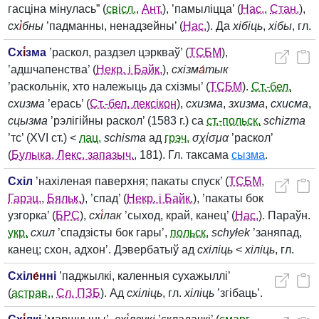
гасціна мінулась” (
свісл.
,
Ант.
), ’памыліцца’ (
Нас.
,
Стан.
),
сх
і́
бны
’падманны, ненадзейны’ (
Нас.
). Да
хібіць
,
хібы
, гл.
Сх
і́
зма
’раскол, раздзел цэркваў’ (
ТСБМ
),
’адшчапенства’ (
Некр. і Байк.
),
схізм
а́
тык
’раскольнік, хто належыць да схізмы’ (
ТСБМ
).
Ст.-бел.
схизма
’ерась’ (
Ст.-бел. лексікон
),
схизма
,
зхизма
,
схисма
,
сцызма
’рэлігійны раскол’ (1583 г.) са
ст.-польск.
schizma
’тс’ (XVI ст.) <
лац.
schisma
ад
грэч.
σχίσμα
’раскол’
(
Булыка, Лекс. запазыч.
, 181). Гл. таксама
сызма
.
Схіл
’нахіленая паверхня; пакаты спуск’ (
ТСБМ
,
Гарэц.
,
Бяльк.
), ’спад’ (
Некр. і Байк.
), ’пакаты бок
узгорка’ (
БРС
),
сх
і́
лак
’сыход, край, канец’ (
Нас.
). Параўн.
укр.
схил
’спадзісты бок гары’,
польск.
schyłek
’заняпад,
канец; схон, адхон’. Дэвербатыў ад
схіліць
<
хіліць
, гл.
Схіл
е́
нні
’паджылкі, каленныя сухажыллі’
(
астрав.
,
Сл. ПЗБ
). Ад
схіліць
, гл.
хіліць
’згібаць’.