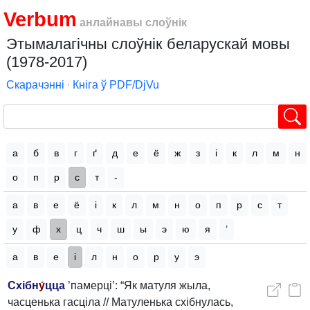
Verbum
анлайнавы слоўнік
Этымалагічны слоўнік беларускай мовы
(1978-2017)
Скарачэнні
∙
Кніга ў PDF/DjVu
а
б
в
г
ґ
д
е
ё
ж
з
і
к
л
м
н
о
п
р
с
т
-
а
в
е
ё
і
к
л
м
н
о
п
р
с
т
у
ф
х
ц
ч
ш
ы
э
ю
я
’
а
в
е
і
л
н
о
р
у
э
Схібн
у́
цца
’памерці’: “Як матуля жыла,
часценька гасціла // Матуленька схібнулась,