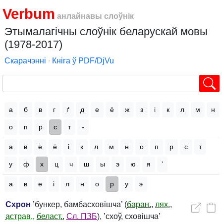
Verbum
анлайнавы слоўнік
Этымалагічны слоўнік беларускай мовы
(1978-2017)
Скарачэнні
∙
Кніга ў PDF/DjVu
а
б
в
г
ґ
д
е
ё
ж
з
і
к
л
м
н
о
п
р
с
т
-
а
в
е
ё
і
к
л
м
н
о
п
р
с
т
у
ф
х
ц
ч
ш
ы
э
ю
я
’
а
в
е
і
л
н
о
р
у
э
Схрон
’бункер, бамбасховішча’ (
баран.
,
лях.
,
астрав.
,
беласт.
,
Сл. ПЗБ
), ’схоў, сховішча’