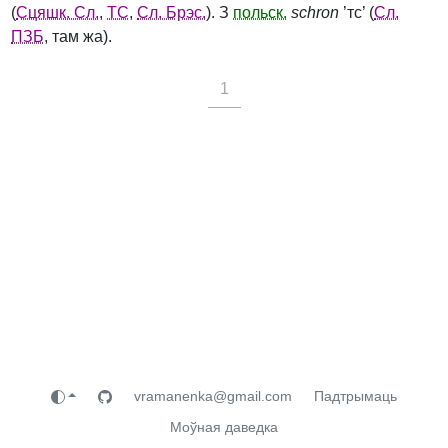
(
Сцяшк. Сл.
,
ТС
,
Сл. Брэс.
). З
польск.
schron
’тс’ (
Сл.
ПЗБ
, там жа).
1
vramanenka@gmail.com
Падтрымаць
Моўная даведка