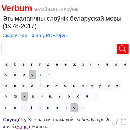
Verbum
анлайнавы слоўнік
Этымалагічны слоўнік беларускай мовы
(1978-2017)
Скарачэнні
∙
Кніга ў PDF/DjVu
а
б
в
г
ґ
д
е
ё
ж
з
і
к
л
м
н
о
п
р
с
т
-
а
в
е
ё
і
к
л
м
н
о
п
р
с
т
у
ф
х
ц
ч
ш
ы
э
ю
я
’
а
в
е
і
л
н
о
р
у
э
Схунд
ы́
ту
’ўсе разам, грамадой’:
schundýtu pašli
kasić
(
Варл.
). Няясна.