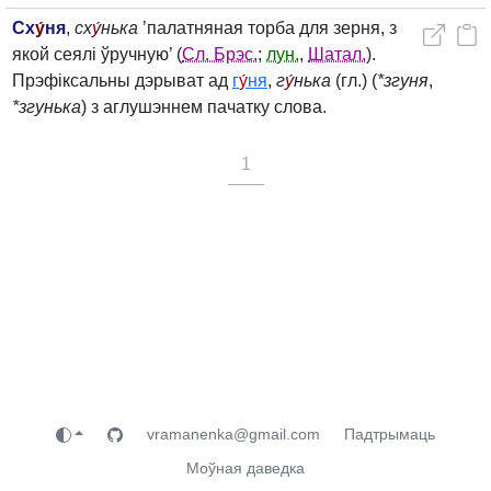
Сх
у́
ня
,
сх
у́
нька
’палатняная торба для зерня, з
якой сеялі ўручную’ (
Сл. Брэс.
;
лун.
,
Шатал.
).
Прэфіксальны дэрыват ад
г
у́
ня
,
г
у́
нька
(гл.) (
*згуня
,
*згунька
) з аглушэннем пачатку слова.
1
vramanenka@gmail.com
Падтрымаць
Моўная даведка