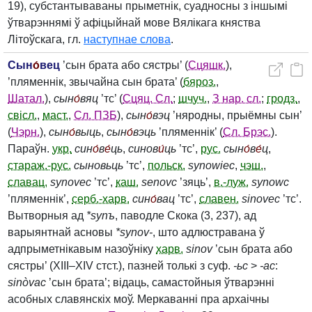
19), субстантываваны прыметнік, суадносны з іншымі
ўтварэннямі ў афіцыйнай мове Вялікага княства
Літоўскага, гл.
наступнае слова
.
Сын
о́
вец
’сын брата або сястры’ (
Сцяшк.
),
’пляменнік, звычайна сын брата’ (
бяроз.
,
Шатал.
),
сын
о́
вяц
’тс’ (
Сцяц. Сл.
;
шчуч.
,
З нар. сл.
;
гродз.
,
свісл.
,
маст.
,
Сл. ПЗБ
),
сын
о́
вэц
’няродны, прыёмны сын’
(
Чэрн.
),
сын
о́
выць
,
сын
о́
вэць
’пляменнік’ (
Сл. Брэс.
).
Параўн.
укр.
син
о́
в
е́
ць
,
синов
и́
ць
’тс’,
рус.
сын
о́
в
е́
ц
,
стараж.-рус.
сыновьць
’тс’,
польск.
synowiec
,
чэш.
,
славац.
synovec
’тс’,
каш.
senovc
’зяць’,
в.-луж.
synowc
’пляменнік’,
серб.-харв.
син
о́
вац
’тс’,
славен.
sinovec
’тс’.
Вытворныя ад
*synъ
, паводле Скока (3, 237), ад
варыянтнай асновы
*synov‑
, што адлюстравана ў
адпрыметнікавым назоўніку
харв.
sinov
’сын брата або
сястры’ (XIII–XIV стст.), пазней толькі з суф.
‑ьc
>
‑ac
:
sinòvac
’сын брата’; відаць, самастойныя ўтварэнні
асобных славянскіх моў. Меркаванні пра архаічны