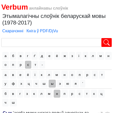
Verbum
анлайнавы слоўнік
Этымалагічны слоўнік беларускай мовы
(1978-2017)
Скарачэнні
∙
Кніга ў PDF/DjVu
а
б
в
г
ґ
д
е
ё
ж
з
і
к
л
м
н
о
п
р
с
т
-
а
в
е
ё
і
к
л
м
н
о
п
р
с
т
у
ф
х
ц
ч
ш
ы
э
ю
я
’
б
в
г
з
к
л
м
н
п
р
с
т
х
ц
ч
ш
Сын
’асоба мужчынскага полу ў адносінах да