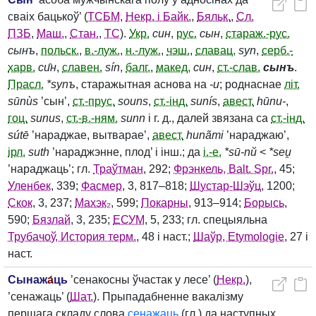
сваіх бацькоў’ (
ТСБМ
,
Некр. і Байк.
,
Бяльк.
,
Сл.
ПЗБ
,
Маш.
,
Стан.
,
ТС
).
Укр.
син
,
рус.
сын
,
стараж.-рус.
сынъ
,
польск.
,
в.-луж.
,
н.-луж.
,
чэш.
,
славац.
syn
,
серб.-
харв.
си̑н
,
славен.
sín
,
балг.
,
макед.
син
,
ст.-слав.
сынъ
.
Прасл.
*synъ
, старажытная аснова на
‑u
; роднаснае
літ.
sūnùs
’сын’,
ст.-прус.
souns
,
ст.-інд.
sunís
,
авест.
hūnu‑
,
гоц.
sunus
,
ст.-
в.-ням.
sunn
і г. д., далей звязана са
ст.-інд.
sútē
’нараджае, вытварае’,
авест.
hunãmi
’нараджаю’,
ірл.
suth
’нараджэнне, плод’ і інш.; да
і.-е.
*sū‑nŭ
<
*seu̯
’нараджаць’; гл.
Траўтман
, 292;
Фрэнкель, Balt. Spr.
, 45;
Уленбек
, 339;
Фасмер
, 3, 817–818;
Шустар-Шэўц
, 1200;
Скок
, 3, 237;
Махэк₂
, 599;
Покарны
, 913–914;
Борысь
,
590;
Бязлай
, 3, 235;
ЕСУМ
, 5, 233; гл. спецыяльна
Трубачоў, История терм.
, 48 і наст.;
Шаўр, Etymologie
, 27 і
наст.
Сынаж
а́
ць
’сенакосны ўчастак у лесе’ (
Некр.
),
’сенажаць’ (
Шат.
). Прыпадабненне вакалізму
першага складу слова
сенажаць
(гл.) да наступных,