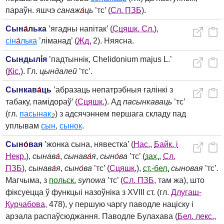
параўн. яшчэ
санаж
а́
ць
’тс’ (
Сл. ПЗБ
).
Сын
а́
лька
’ягадны напітак’ (
Сцяшк. Сл.
),
сін
а́
лька
’ліманад’ (
Жд.
2). Няясна.
Сындыл
і́
я
’падтыннік, Chelidonium majus L.’
(
Кіс.
). Гл.
цындалей
’тс’.
Сынкав
а́
ць
’абразаць непатрэбныя галінкі з
табаку, памідораў’ (
Сцяшк.
). Ад
пасынкаваць
’тс’
(гл.
пасынак
) з адсячэннем першага складу пад
2
уплывам
сын
,
сынок
.
Сын
о́
вая
’жонка сына, нявестка’ (
Нас.
,
Байк. і
Некр.
),
сынав
а́
,
сынав
а́
я
,
сын
о́
ва
’тс’ (
зах.
,
Сл.
ПЗБ
),
сынав
а́
я
,
сын
о́
ва
’тс’ (
Сцяшк.
),
ст.-бел.
сыновая
’тс’.
Магчыма, з
польск.
synowa
’тс’ (
Сл. ПЗБ
, там жа), што
фіксуецца ў функцыі назоўніка з XVIII ст. (гл.
Длугаш-
Курчабова
, 478), у першую чаргу паводле націску і
арэала распаўсюджання. Паводле Булахава (
Бел. лекс.
,