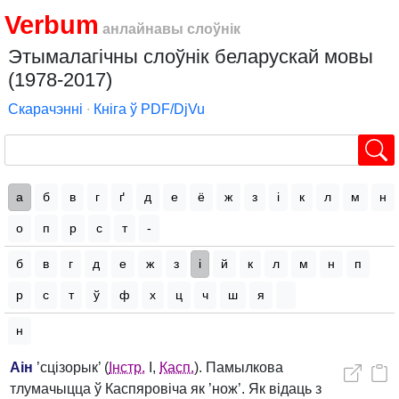
Verbum
анлайнавы слоўнік
Этымалагічны слоўнік беларускай мовы
(1978-2017)
Скарачэнні
∙
Кніга ў PDF/DjVu
а
б
в
г
ґ
д
е
ё
ж
з
і
к
л
м
н
о
п
р
с
т
-
б
в
г
д
е
ж
з
і
й
к
л
м
н
п
р
с
т
ў
ф
х
ц
ч
ш
я
н
Аін
’сцізорык’ (
Інстр.
I,
Касп.
). Памылкова
тлумачыцца ў Каспяровіча як ’нож’. Як відаць з