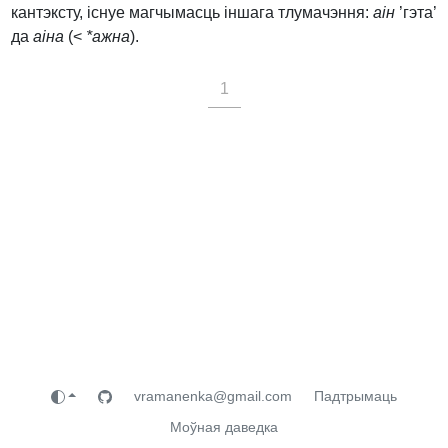
кантэксту, існуе магчымасць іншага тлумачэння:
аін
’гэта’
да
аіна
(<
*ажна
).
1
vramanenka@gmail.com
Падтрымаць
Моўная даведка