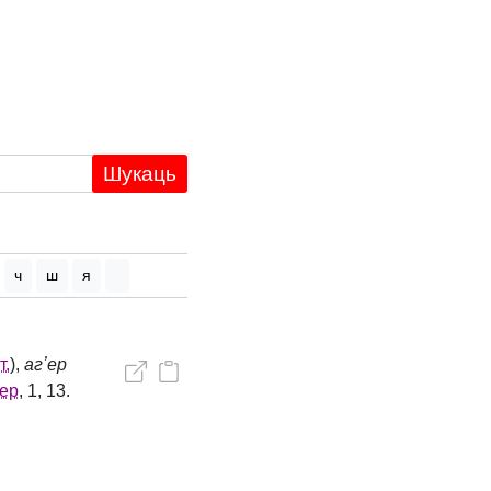
Шукаць
ч
ш
я
т.
),
агʼер
ер
, 1, 13.