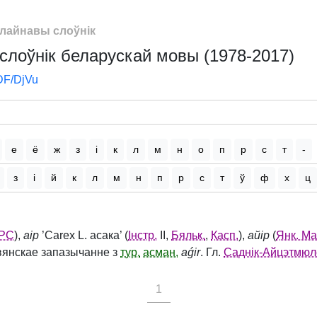
лайнавы слоўнік
слоўнік беларускай мовы (1978-2017)
DF/DjVu
е
ё
ж
з
і
к
л
м
н
о
п
р
с
т
-
з
і
й
к
л
м
н
п
р
с
т
ў
ф
х
ц
РС
),
аір
’Carex L. асака’ (
Інстр.
II,
Бяльк.
,
Касп.
),
айір
(
Янк. Ма
вянскае запазычанне з
тур.
асман.
aǵir
. Гл.
Саднік-Айцэтмюл
1