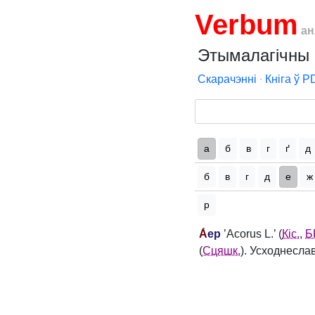
Verbum
ан
Этымалагічны 
Скарачэнні
∙
Кніга ў P
а
б
в
г
ґ
д
б
в
г
д
е
ж
р
А́
ер
’Acorus L.’ (
Кіс.
,
Б
(
Сцяшк.
). Усходнесла