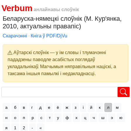
Verbum
анлайнавы слоўнік
Беларуска-нямецкі слоўнік (М. Кур'янка,
2010, актуальны правапіс)
Скарачэнні
∙
Кніга ў PDF/DjVu
Аўтарскі слоўнік — у ім словы і тлумачэнні
пададзены паводле асабістых поглядаў
укладальнікаў. Магчымыя няправільныя націскі, а
таксама іншыя памылкі і недакладнасці.
а
б
в
г
д
е
ё
ж
з
і
й
к
л
м
н
о
п
р
с
т
у
ф
х
ц
ч
ш
э
ю
я
1
2
-
«