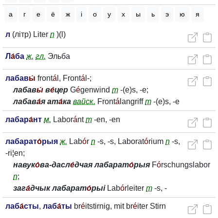
а
г
е
ё
ж
і
о
у
х
ы
ь
э
ю
я
л
(літр) Liter
n
)(l)
Л
а́
ба
ж.
гл.
Эльба
лабав
ы́
front
á
l, Front
á
l-;
лабав
ы́
в
е́
цер
G
é
genwind
m
-(e)s, -e;
лабав
а́
я ат
а́
ка
вайск.
Front
á
langriff
m
-(e)s, -e
лабар
а́
нт
м.
Labor
á
nt
m
-en, -en
лабарат
о́
рыя
ж.
Lab
ó
r
n
-s, -s, Laborat
ó
rium
n
-s,
-ri¦en;
навук
о́
ва-дасл
е́
дчая лабарат
о́
рыя
F
ó
rschungslabor
n
;
заг
а́
дчык лабарат
о́
рыі
Lab
ó
rleiter
m
-s, -
лаб
а́
сты
,
лаб
а́
ты
br
é
itstirnig, mit br
é
iter Stirn