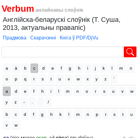
Verbum
анлайнавы слоўнік
Англійска-беларускі слоўнік (Т. Суша,
2013, актуальны правапіс)
Прадмова
∙
Скарачэнні
∙
Кніга ў PDF/DjVu
a
à
b
c
d
e
f
g
h
i
j
k
l
m
n
o
p
q
r
s
t
u
v
w
x
y
z
’
a
d
e
f
h
i
l
m
n
o
r
s
u
v
w
y
z
-
.
/
b
c
d
f
g
h
k
l
m
n
p
r
s
t
u
v
w
ca
(
пісьмовае
скар.
ад
circa
) прыбл
і́
зна,