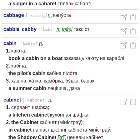
a singer in a cabaret
спяв
а́
к кабар
э́
cabbage
n.
кап
у́
ста
[ˈkæbɪdʒ]
cabbie
,
cabby
n.
infml
такс
і́
ст
[ˈkæbi]
cabin
n.
[ˈkæbɪn]
1.
ка
ю́
та;
book a cabin on a boat
заказ
а́
ць ка
ю́
ту на карабл
і́
2.
каб
і́
на;
the pilot’s cabin
каб
і́
на піл
о́
та
3.
хац
і́
на, х
а́
тка; кам
о́
рка, б
у́
дка; бар
а́
к;
a summer cabin
л
е́
цішча, д
а́
ча
cabinet
n.
[ˈkæbɪnət]
1.
серв
а́
нт, ш
а́
фка;
a kitchen cabinet
кух
о́
нная ш
а́
фка
2. the Cabinet
кабін
е́
т (мін
і́
страў);
in cabinet
на пасядж
э́
нні кабін
е́
та мін
і́
страў;
the Shadow Cabinet
BrE
ценяв
ы́
кабін
е́
т