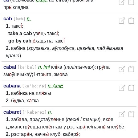
пр
ы́
кладна
cab
n.
[kæb]
1.
такс
і́
;
take a cab
уз
я́
ць такс
і́
;
go by cab
е́
хаць на такс
і́
2.
кабіна (
грузавіка, аўтобуса, цягніка, пад’ёмнага
крана
)
cabal
n.
fml
кл
і́
ка (
палітычная
); гр
у́
па
[kəˈbæl]
зм
о́
ўшчыкаў; інтр
ы́
га, зм
о́
ва
cabana
n.
AmE
[kəˈbɑ:nə]
1.
каб
і́
нка на пл
я́
жы
2.
б
у́
дка, х
а́
тка
cabaret
n.
[ˈkæbəreɪ]
1.
заб
а́
ва, прадстаўл
е́
нне (
песні і танцы
), як
о́
е
дэманстр
у́
ецца клі
е́
нтам у рэстар
а́
не/начн
ы́
м кл
у́
бе
2.
рэстар
а́
н, начн
ы́
клуб, кабар
э́
;