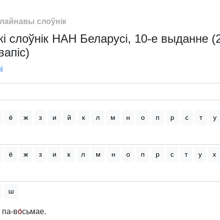
лайнавы слоўнік
і слоўнік НАН Беларусі, 10-е выданне (
вапіс)
і
ё
ж
з
и
й
к
л
м
н
о
п
р
с
т
у
ё
ж
з
и
к
л
м
н
о
п
р
с
т
у
х
ш
па-в
о́
сьмае.