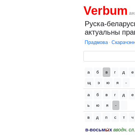
Verbum
ан
Руска-беларуск
актуальны пра
Прадмова
∙
Скарачэнн
а
б
в
г
д
е
щ
э
ю
я
-
а
б
в
г
д
е
ь
ю
я
-
в
д
п
с
т
ч
в-восьм
ы́
х
вводн. сл.