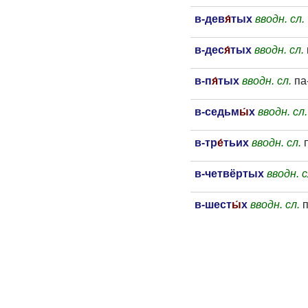
в-дев
я́
тых
вводн. сл.
в-дес
я́
тых
вводн. сл.
в-п
я́
тых
вводн. сл.
па
в-седьм
ы́
х
вводн. сл.
в-тр
е́
тьих
вводн. сл.
п
в-четвёртых
вводн. с
в-шест
ы́
х
вводн. сл.
п