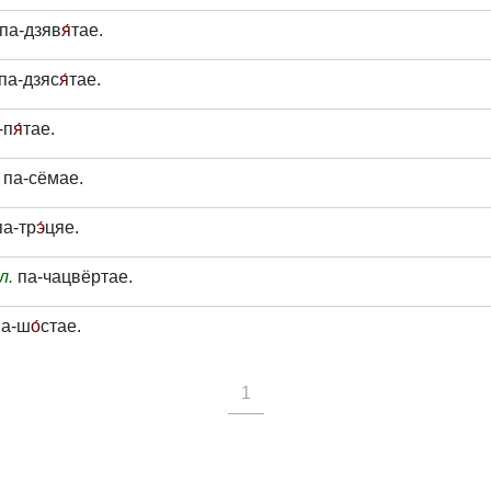
па-дзяв
я́
тае.
па-дзяс
я́
тае.
-п
я́
тае.
па-сёмае.
а-тр
э́
цяе.
л.
па-чацвёртае.
а-ш
о́
стае.
1