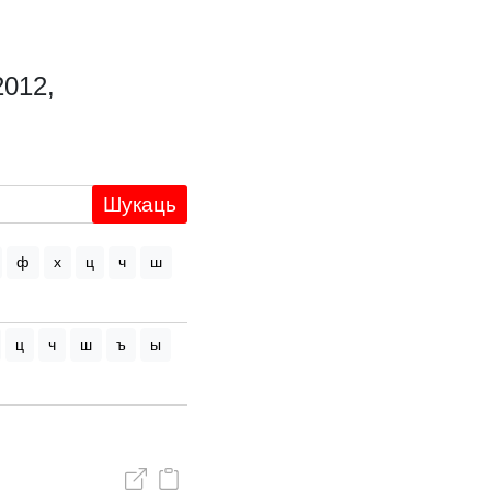
2012,
Шукаць
ф
х
ц
ч
ш
ц
ч
ш
ъ
ы