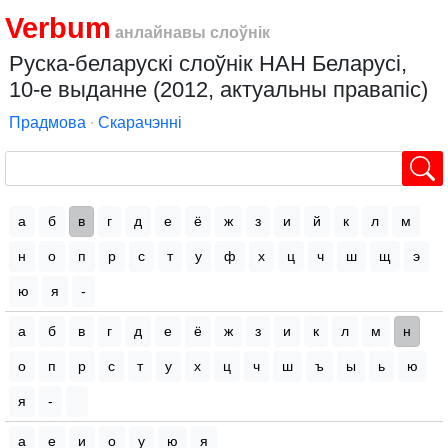
Verbum
анлайнавы слоўнік
Руска-беларускі слоўнік НАН Беларусі,
10-е выданне (2012, актуальны правапіс)
Прадмова
∙
Скарачэнні
а
б
в
г
д
е
ё
ж
з
и
й
к
л
м
н
о
п
р
с
т
у
ф
х
ц
ч
ш
щ
э
ю
я
-
а
б
в
г
д
е
ё
ж
з
и
к
л
м
н
о
п
р
с
т
у
х
ц
ч
ш
ъ
ы
ь
ю
я
-
а
е
и
о
у
ю
я