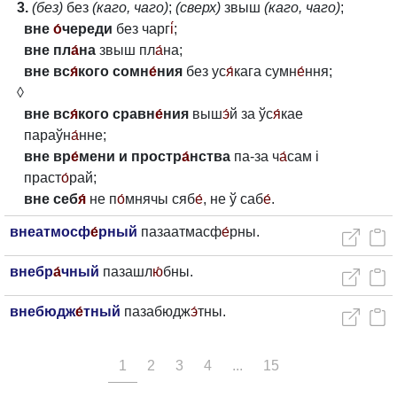
3.
(без)
без
(каго, чаго)
;
(сверх)
звыш
(каго, чаго)
;
вне
о́
череди
без чарг
і́
;
вне пл
а́
на
звыш пл
а́
на;
вне вс
я́
кого сомн
е́
ния
без ус
я́
кага сумн
е́
ння;
◊
вне вс
я́
кого сравн
е́
ния
выш
э́
й за ўс
я́
кае
параўн
а́
нне;
вне вр
е́
мени и простр
а́
нства
па-за ч
а́
сам і
праст
о́
рай;
вне себ
я́
не п
о́
мнячы сяб
е́
, не ў саб
е́
.
внеатмосф
е́
рный
пазаатмасф
е́
рны.
внебр
а́
чный
пазашл
ю́
бны.
внебюдж
е́
тный
пазабюдж
э́
тны.
1
2
3
4
...
15