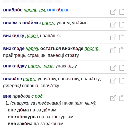
внабр
о́
с
нареч.
,
см.
внак
и́
дку
.
внаём
и
вн
а́
ймы
нареч.
унаём, ун
а́
ймы.
внак
и́
дку
нареч.
наап
а́
шкі.
внакл
а́
де
нареч.
ост
а́
ться внакл
а́
де
прост.
прайгр
а́
ць, стр
а́
ціць, пан
е́
сці стр
а́
ту.
внакл
а́
дку
нареч.
,
разг.
унакл
а́
дку.
внач
а́
ле
нареч.
упач
а́
тку, напач
а́
тку, спач
а́
тку;
(сперва)
спярш
а́
, спач
а́
тку.
вне
предлог с
род.
1.
(снаружи за пределами)
па-за
(кім, чым)
;
вне д
о́
ма
па-за д
о́
мам;
вне к
о́
нкурса
па-за к
о́
нкурсам;
вне зак
о́
на
па-за зак
о́
нам;