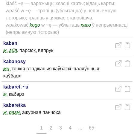
kłaść ~ę — варажыць; класці карты; кідаць карты;
wpaść w ~ę — трапіць (ублытацца) у непрыемную
гісторыю; трапіць у цяжкае становішча;
wpakować
kogo
w ~ę — ублытаць
каго
ў непрыемнасці
(непрыемную гісторыю)
kaban
м.
абл.
парсюк, вяпрук
kabanosy
мн.
тонкія вэнджаныя каўбаскі; паляўнічыя
каўбаскі
kabaret, ~u
м.
кабарэ
kabaretka
ж.
разм.
ажурная панчоха
1
2
3
4
...
65