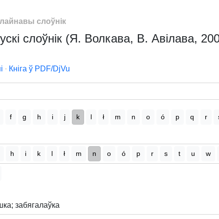
лайнавы слоўнік
скі слоўнік (Я. Волкава, В. Авілава, 200
і
∙
Кніга ў PDF/DjVu
f
g
h
i
j
k
l
ł
m
n
o
ó
p
q
r
h
i
k
l
ł
m
n
o
ó
p
r
s
t
u
w
ка; забягалаўка