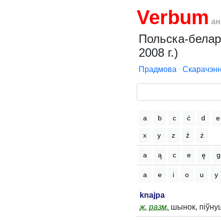
Verbum
ан
Польска-белару
2008 г.)
Прадмова
∙
Скарачэнн
a
b
c
ć
d
e
x
y
z
ź
ż
a
ą
c
e
ę
g
a
e
i
o
u
y
knajpa
ж.
разм.
шынок, піўнуш