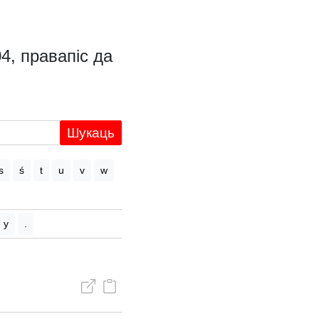
4, правапіс да
Шукаць
s
ś
t
u
v
w
y
.