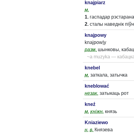
knajpiarz
м.
1.
гаспадар рэстарана
2.
сталы наведнік піў
knajpowy
knajpow|y
разм.
шынковы, кабацк
~a muzyka — кабацк
knebel
м.
заткала, затычка
kneblować
незак.
затыкаць рот
kneź
м.
кніжн.
князь
Kniaziewo
н.
в.
Князева