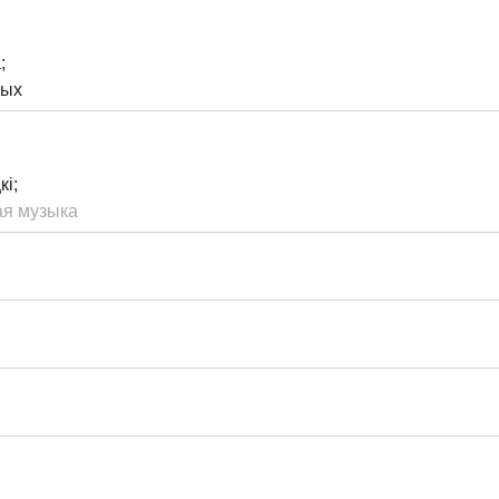
;
ных
і;
ая музыка