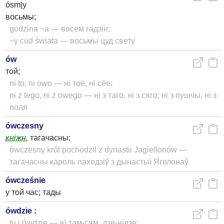
ósm|y
восьмы;
godzina ~a — восем гадзін;
~y cud świata — восьмы цуд свету
ów
той;
ni to, ni owo — ні тое, ні сёе;
ni z tego, ni z owego — ні з таго, ні з сяго; ні з пушчы, ні з
поля
ówczesny
кніжн.
тагачасны;
ówczesny król pochodził z dynastii Jagiellonów —
тагачасны кароль паходзіў з дынастыі Ягелонаў
ówcześnie
у той час; тады
ówdzie :
tu i ówdzie — а) там-сям, дзе-нідзе;