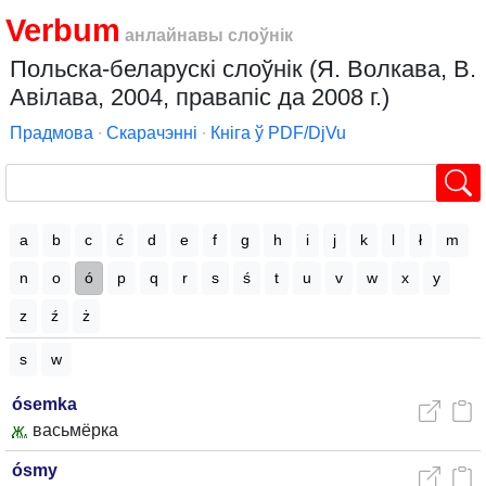
Verbum
анлайнавы слоўнік
Польска-беларускі слоўнік (Я. Волкава, В.
Авілава, 2004, правапіс да 2008 г.)
Прадмова
∙
Скарачэнні
∙
Кніга ў PDF/DjVu
a
b
c
ć
d
e
f
g
h
i
j
k
l
ł
m
n
o
ó
p
q
r
s
ś
t
u
v
w
x
y
z
ź
ż
s
w
ósemka
ж.
васьмёрка
ósmy