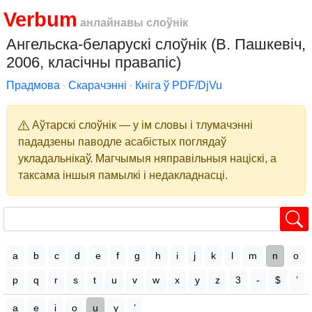
Verbum
анлайнавы слоўнік
Ангельска-беларускі слоўнік (В. Пашкевіч,
2006, класічны правапіс)
Прадмова
∙
Скарачэнні
∙
Кніга ў PDF/DjVu
Аўтарскі слоўнік — у ім словы і тлумачэнні
пададзены паводле асабістых поглядаў
укладальнікаў. Магчымыя няправільныя націскі, а
таксама іншыя памылкі і недакладнасці.
a
b
c
d
e
f
g
h
i
j
k
l
m
n
o
p
q
r
s
t
u
v
w
x
y
z
3
-
$
’
a
e
i
o
u
y
’