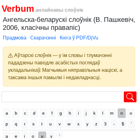
Verbum
анлайнавы слоўнік
Ангельска-беларускі слоўнік (В. Пашкевіч,
2006, класічны правапіс)
Прадмова
∙
Скарачэнні
∙
Кніга ў PDF/DjVu
Аўтарскі слоўнік — у ім словы і тлумачэнні
пададзены паводле асабістых поглядаў
укладальнікаў. Магчымыя няправільныя націскі, а
таксама іншыя памылкі і недакладнасці.
a
b
c
d
e
f
g
h
i
j
k
l
m
n
o
p
q
r
s
t
u
v
w
x
y
z
3
-
$
’
a
e
i
o
u
y
’