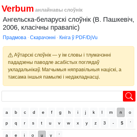
Verbum
анлайнавы слоўнік
Ангельска-беларускі слоўнік (В. Пашкевіч,
2006, класічны правапіс)
Прадмова
∙
Скарачэнні
∙
Кніга ў PDF/DjVu
Аўтарскі слоўнік — у ім словы і тлумачэнні
пададзены паводле асабістых поглядаў
укладальнікаў. Магчымыя няправільныя націскі, а
таксама іншыя памылкі і недакладнасці.
a
b
c
d
e
f
g
h
i
j
k
l
m
n
o
p
q
r
s
t
u
v
w
x
y
z
3
-
$
’
a
e
i
o
u
y
’