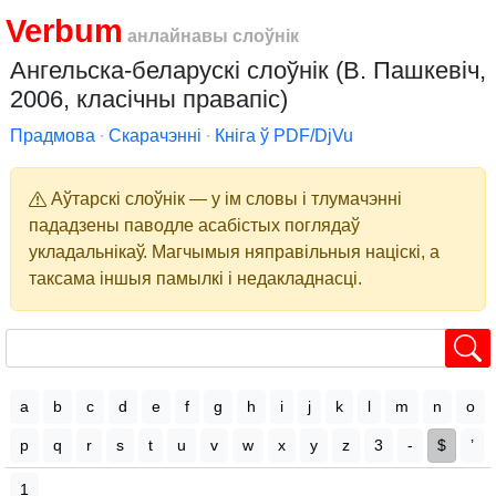
Verbum
анлайнавы слоўнік
Ангельска-беларускі слоўнік (В. Пашкевіч,
2006, класічны правапіс)
Прадмова
∙
Скарачэнні
∙
Кніга ў PDF/DjVu
Аўтарскі слоўнік — у ім словы і тлумачэнні
пададзены паводле асабістых поглядаў
укладальнікаў. Магчымыя няправільныя націскі, а
таксама іншыя памылкі і недакладнасці.
a
b
c
d
e
f
g
h
i
j
k
l
m
n
o
p
q
r
s
t
u
v
w
x
y
z
3
-
$
’
1