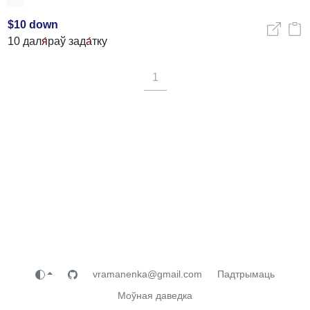
$10 down
10 дал
я́
раў зад
а́
тку
1
vramanenka@gmail.com
Падтрымаць
Моўная даведка