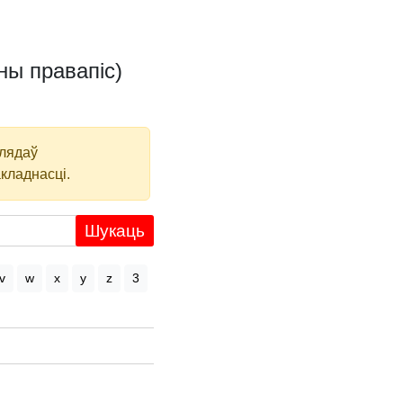
ны правапіс)
глядаў
кладнасці.
Шукаць
v
w
x
y
z
3