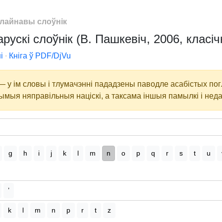
лайнавы слоўнік
рускі слоўнік (В. Пашкевіч, 2006, класіч
і
∙
Кніга ў PDF/DjVu
 — у ім словы і тлумачэнні пададзены паводле асабістых по
ымыя няправільныя націскі, а таксама іншыя памылкі і неда
g
h
i
j
k
l
m
n
o
p
q
r
s
t
u
’
k
l
m
n
p
r
t
z