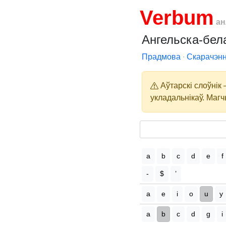
Verbum
ан
Ангельска-бела
Прадмова
∙
Скарачэнн
Аўтарскі слоўнік
укладальнікаў. Магч
a
b
c
d
e
f
-
$
’
a
e
i
o
u
y
a
b
c
d
g
i