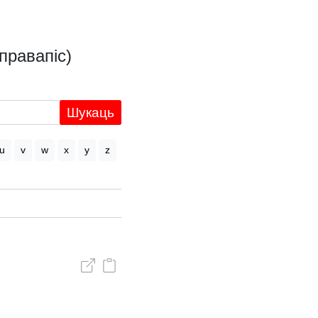
правапіс)
Шукаць
u
v
w
x
y
z