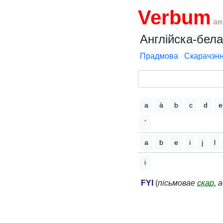
Verbum
ан
Англійска-бела
Прадмова
∙
Скарачэнн
a
à
b
c
d
e
’
a
b
e
i
j
l
i
FYI
(
пісьмовае
скар.
а