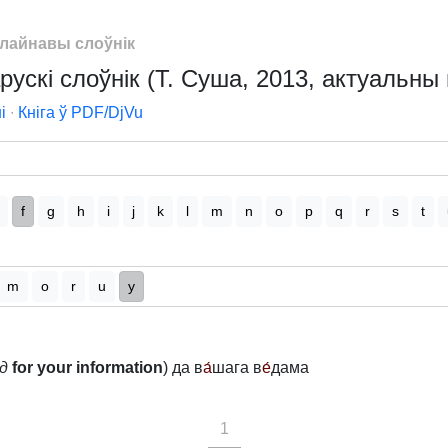
лайнавы слоўнік
рускі слоўнік (Т. Суша, 2013, актуальны 
і
∙
Кніга ў PDF/DjVu
f
g
h
i
j
k
l
m
n
o
p
q
r
s
t
m
o
r
u
y
д
for your information
) да в
а́
шага в
е́
дама
1