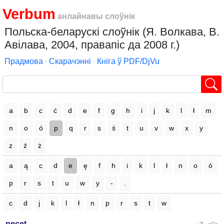
Verbum
анлайнавы слоўнік
Польска-беларускі слоўнік (Я. Волкава, В.
Авілава, 2004, правапіс да 2008 г.)
Прадмова
∙
Скарачэнні
∙
Кніга ў PDF/DjVu
a
b
c
ć
d
e
f
g
h
i
j
k
l
ł
m
n
o
ó
p
q
r
s
ś
t
u
v
w
x
y
z
ź
ż
a
ą
c
d
e
ę
f
h
i
k
l
ł
n
o
ó
p
r
s
t
u
w
y
-
.
c
d
j
k
l
ł
n
p
r
s
t
w
pecet