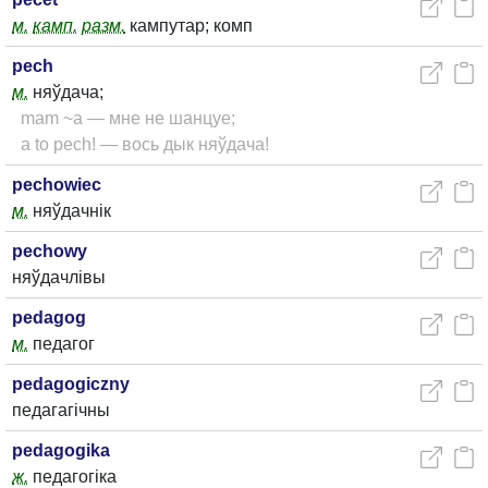
м.
камп.
разм.
кампутар; комп
pech
м.
няўдача;
mam ~a — мне не шанцуе;
a to pech! — вось дык няўдача!
pechowiec
м.
няўдачнік
pechowy
няўдачлівы
pedagog
м.
педагог
pedagogiczny
педагагічны
pedagogika
ж.
педагогіка