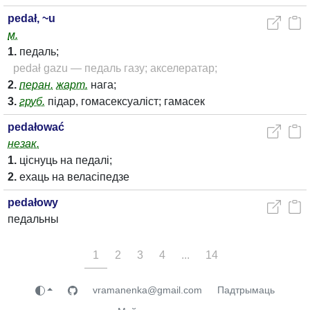
pedał, ~u
м.
1.
педаль;
pedał gazu — педаль газу; акселератар;
2.
перан.
жарт.
нага;
3.
груб.
підар, гомасексуаліст; гамасек
pedałować
незак.
1.
ціснуць на педалі;
2.
ехаць на веласіпедзе
pedałowy
педальны
1
2
3
4
...
14
vramanenka@gmail.com
Падтрымаць