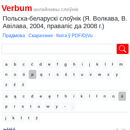
Verbum
анлайнавы слоўнік
Польска-беларускі слоўнік (Я. Волкава, В.
Авілава, 2004, правапіс да 2008 г.)
Прадмова
∙
Скарачэнні
∙
Кніга ў PDF/DjVu
a
b
c
ć
d
e
f
g
h
i
j
k
l
ł
m
n
o
ó
p
q
r
s
ś
t
u
v
w
x
y
z
ź
ż
a
ą
c
d
e
ę
f
h
i
k
l
ł
n
o
ó
p
r
s
t
u
w
y
-
.
j
k
ł
t
ź
pójść