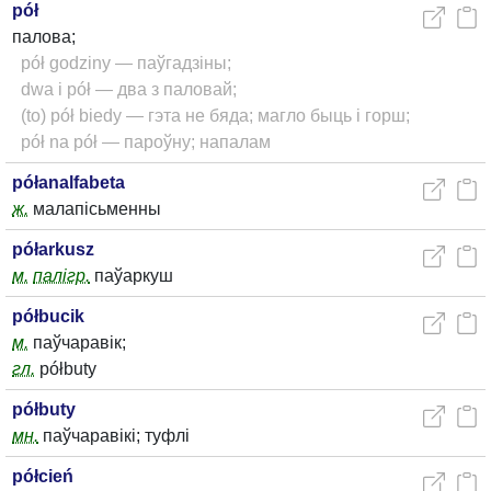
pół
палова;
pół godziny — паўгадзіны;
dwa i pół — два з паловай;
(to) pół biedy — гэта не бяда; магло быць і горш;
pół na pół — пароўну; напалам
półanalfabeta
ж.
малапісьменны
półarkusz
м.
палігр.
паўаркуш
półbucik
м.
паўчаравік;
гл.
półbuty
półbuty
мн.
паўчаравікі; туфлі
półcień