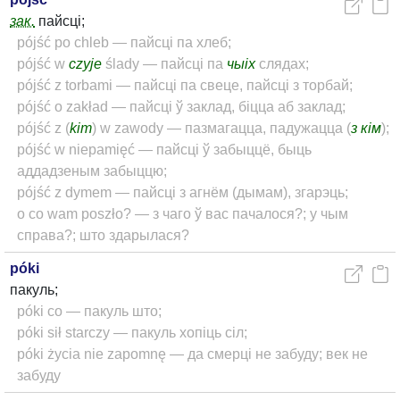
зак.
пайсці;
pójść po chleb — пайсці па хлеб;
pójść w
czyje
ślady — пайсці па
чыіх
слядах;
pójść z torbami — пайсці па свеце, пайсці з торбай;
pójść o zakład — пайсці ў заклад, біцца аб заклад;
pójść z (
kim
) w zawody — пазмагацца, падужацца (
з кім
);
pójść w niepamięć — пайсці ў забыццё, быць
аддадзеным забыццю;
pójść z dymem — пайсці з агнём (дымам), згарэць;
o co wam poszło? — з чаго ў вас пачалося?; у чым
справа?; што здарылася?
póki
пакуль;
póki co — пакуль што;
póki sił starczy — пакуль хопіць сіл;
póki życia nie zapomnę — да смерці не забуду; век не
забуду