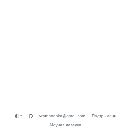
vramanenka@gmail.com
Падтрымаць
Моўная даведка