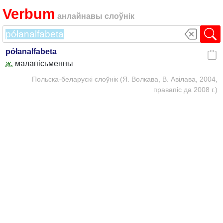
Verbum
анлайнавы слоўнік
półanalfabeta
ж.
малапісьменны
Польска-беларускі слоўнік (Я. Волкава, В. Авілава, 2004,
правапіс да 2008 г.)