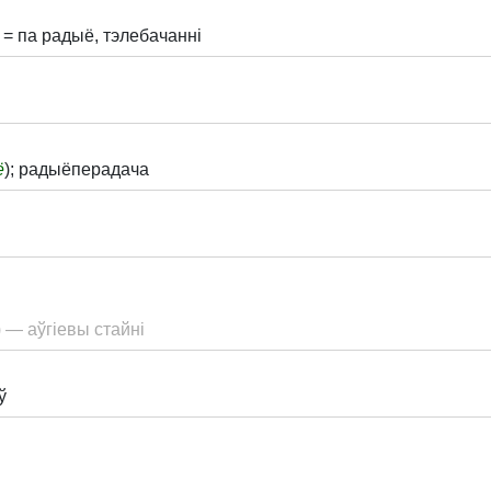
 = па радыё, тэлебачанні
ё
); радыёперадача
a) — аўгіевы стайні
ў