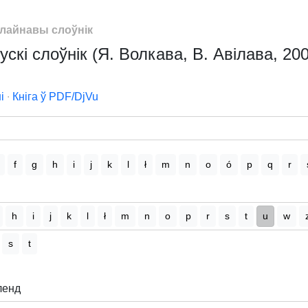
лайнавы слоўнік
скі слоўнік (Я. Волкава, В. Авілава, 200
і
∙
Кніга ў PDF/DjVu
f
g
h
i
j
k
l
ł
m
n
o
ó
p
q
r
h
i
j
k
l
ł
m
n
o
p
r
s
t
u
w
s
t
ленд