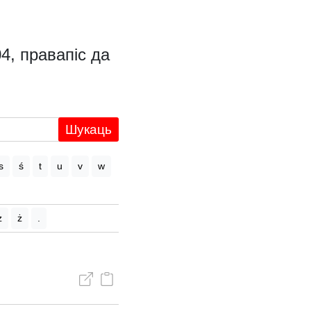
4, правапіс да
Шукаць
s
ś
t
u
v
w
z
ż
.