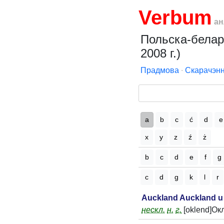
Verbum
ан
Польска-белару
2008 г.)
Прадмова
∙
Скарачэнн
a
b
c
ć
d
e
x
y
z
ź
ż
b
c
d
e
f
g
c
d
g
k
l
r
Auckland Auckland u
нескл.
н.
г.
[oklend]Ок