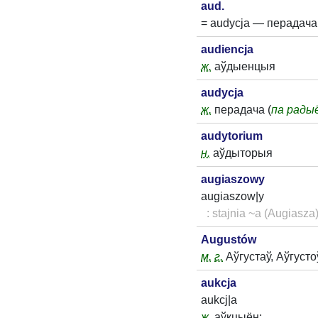
aud.
= audycja — перадача
audiencja
ж.
аўдыенцыя
audycja
ж.
перадача (
па рады
audytorium
н.
аўдыторыя
augiaszowy
augiaszow|y
: stajnia ~a (Augiasz
Augustów
м.
г.
Аўгустаў, Аўгусто
aukcja
aukcj|a
ж.
аўкцыён;