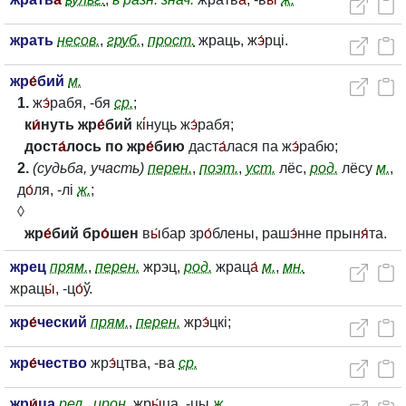
жрать
несов.
,
груб.
,
прост.
жраць, ж
э́
рці.
жр
е́
бий
м.
1.
ж
э́
рабя, -бя
ср.
;
к
и́
нуть жр
е́
бий
к
і́
нуць ж
э́
рабя;
дост
а́
лось по жр
е́
бию
даст
а́
лася па ж
э́
рабю;
2.
(судьба, участь)
перен.
,
поэт.
,
уст.
лёс,
род.
лёсу
м.
,
д
о́
ля, -лі
ж.
;
◊
жр
е́
бий бр
о́
шен
в
ы́
бар зр
о́
блены, раш
э́
нне прын
я́
та.
жрец
прям.
,
перен.
жрэц,
род.
жрац
а́
м.
,
мн.
жрац
ы́
, -ц
о́
ў.
жр
е́
ческий
прям.
,
перен.
жр
э́
цкі;
жр
е́
чество
жр
э́
цтва, -ва
ср.
жр
и́
ца
рел.
,
ирон.
жр
ы́
ца, -цы
ж.