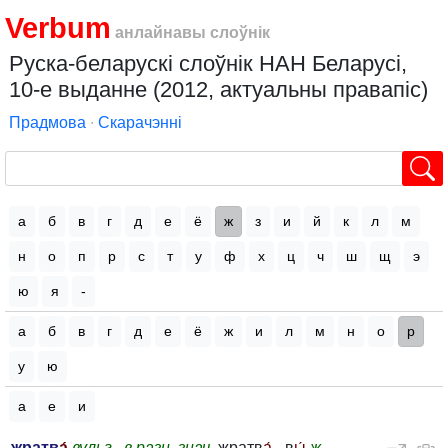
Verbum
анлайнавы слоўнік
Руска-беларускі слоўнік НАН Беларусі,
10-е выданне (2012, актуальны правапіс)
Прадмова
∙
Скарачэнні
а
б
в
г
д
е
ё
ж
з
и
й
к
л
м
н
о
п
р
с
т
у
ф
х
ц
ч
ш
щ
э
ю
я
-
а
б
в
г
д
е
ё
ж
и
л
м
н
о
р
у
ю
а
е
и
жратв
а́
вульг.
,
в разн. знач.
жратв
а́
, -в
ы́
ж.