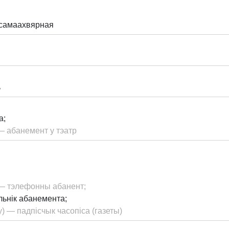
самаахвярная
ь
а;
 — абанемент y тэатр
y — тэлефонны абанент;
льнік абанемента;
y) — падпісчык часопіса (газеты)