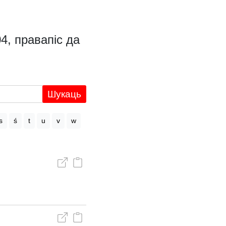
4, правапіс да
Шукаць
s
ś
t
u
v
w