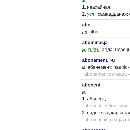
ж.
1.
неахайная;
2.
уст.
самаадданая; 
abo
гл.
albo
abominacja
ж.
кніжн.
агіда; гідасц
abonament, ~u
м.
абанемент; падпіск
abonament do teatru
abonent
м.
1.
абанент;
abonent telefoniczn
2.
падпісчык; карыста
abonent pisma (gazet