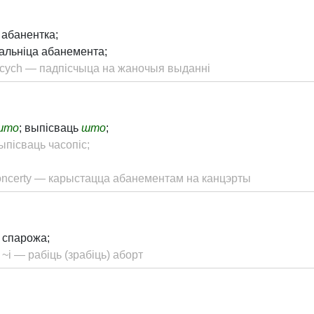
; абанентка;
альніца абанемента;
ecych — падпісчыца на жаночыя выданні
што
; выпісваць
што
;
пісваць часопіс;
koncerty — карыстацца абанементам на канцэрты
 спарожа;
~i — рабіць (зрабіць) аборт