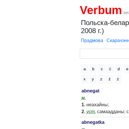
Verbum
ан
Польска-белару
2008 г.)
Прадмова
∙
Скарачэнн
a
b
c
ć
d
e
x
y
z
ź
ż
abnegat
м.
1.
неахайны;
2.
уст.
самаадданы; 
abnegatka