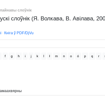
лайнавы слоўнік
скі слоўнік (Я. Волкава, В. Авілава, 200
і
∙
Кніга ў PDF/DjVu
f
g
h
i
j
k
l
ł
m
n
o
ó
p
q
r
самаахвярны