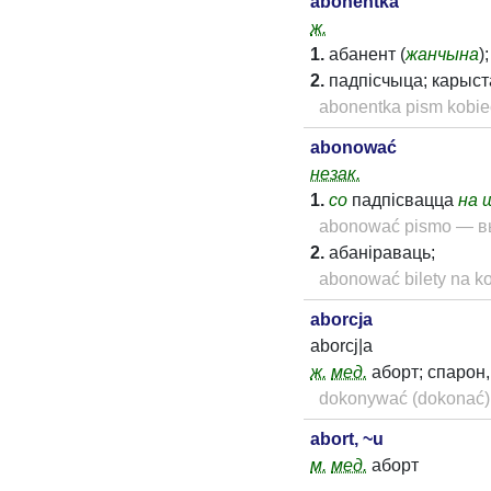
abonentka
ж.
1.
абанент (
жанчына
)
2.
падпісчыца; карыст
abonentka pism kobi
abonować
незак.
1.
co
падпісвацца
на 
abonować pismo — вы
2.
абаніраваць;
abonować bilety na 
aborcja
aborcj|a
ж.
мед.
аборт; спарон,
dokonywać (dokonać) 
abort, ~u
м.
мед.
аборт