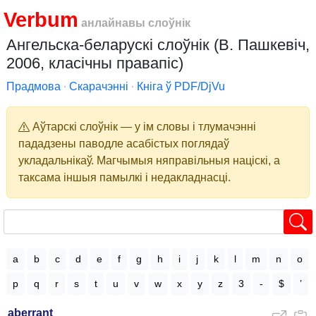
Verbum
анлайнавы слоўнік
Ангельска-беларускі слоўнік (В. Пашкевіч,
2006, класічны правапіс)
Прадмова
∙
Скарачэнні
∙
Кніга ў PDF/DjVu
Аўтарскі слоўнік — у ім словы і тлумачэнні
пададзены паводле асабістых поглядаў
укладальнікаў. Магчымыя няправільныя націскі, а
таксама іншыя памылкі і недакладнасці.
a
b
c
d
e
f
g
h
i
j
k
l
m
n
o
p
q
r
s
t
u
v
w
x
y
z
3
-
$
’
aberrant