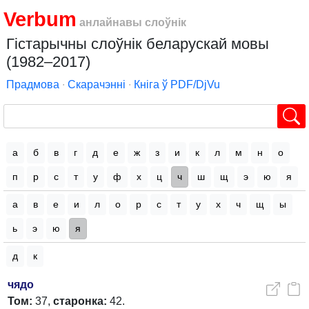
Verbum
анлайнавы слоўнік
Гістарычны слоўнік беларускай мовы
(1982–2017)
Прадмова
∙
Скарачэнні
∙
Кніга ў PDF/DjVu
а
б
в
г
д
е
ж
з
и
к
л
м
н
о
п
р
с
т
у
ф
х
ц
ч
ш
щ
э
ю
я
а
в
е
и
л
о
р
с
т
у
х
ч
щ
ы
ь
э
ю
я
д
к
чядо
Том:
37,
старонка:
42.