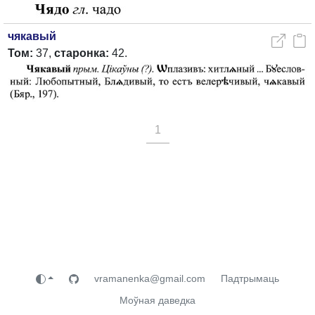
чякавый
Том:
37,
старонка:
42.
1
vramanenka@gmail.com
Падтрымаць
Моўная даведка